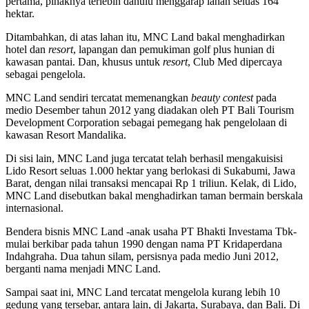
pertama, pihaknya terlebih dahulu menggarap lahan seluas 164
hektar.
Ditambahkan, di atas lahan itu, MNC Land bakal menghadirkan
hotel dan
resort
, lapangan dan pemukiman golf plus hunian di
kawasan pantai. Dan, khusus untuk
resort
, Club Med dipercaya
sebagai pengelola.
MNC Land sendiri tercatat memenangkan
beauty contest
pada
medio Desember tahun 2012 yang diadakan oleh PT Bali Tourism
Development Corporation sebagai pemegang hak pengelolaan di
kawasan Resort Mandalika.
Di sisi lain, MNC Land juga tercatat telah berhasil mengakuisisi
Lido Resort seluas 1.000 hektar yang berlokasi di Sukabumi, Jawa
Barat, dengan nilai transaksi mencapai Rp 1 triliun. Kelak, di Lido,
MNC Land disebutkan bakal menghadirkan taman bermain berskala
internasional.
Bendera bisnis MNC Land -anak usaha PT Bhakti Investama Tbk-
mulai berkibar pada tahun 1990 dengan nama PT Kridaperdana
Indahgraha. Dua tahun silam, persisnya pada medio Juni 2012,
berganti nama menjadi MNC Land.
Sampai saat ini, MNC Land tercatat mengelola kurang lebih 10
gedung yang tersebar, antara lain, di Jakarta, Surabaya, dan Bali. Di