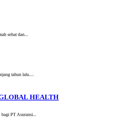
ah sehat dan...
jang tahun lalu....
N GLOBAL HEALTH
 bagi PT Asuransi...