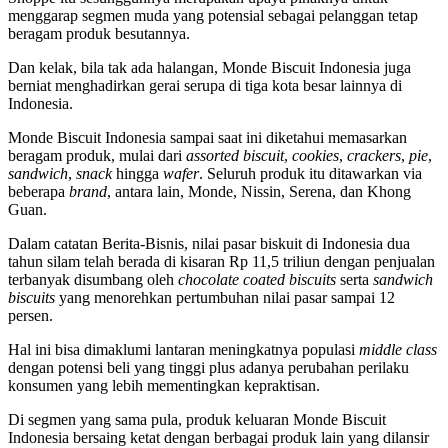
menggarap segmen muda yang potensial sebagai pelanggan tetap
beragam produk besutannya.
Dan kelak, bila tak ada halangan, Monde Biscuit Indonesia juga
berniat menghadirkan gerai serupa di tiga kota besar lainnya di
Indonesia.
Monde Biscuit Indonesia sampai saat ini diketahui memasarkan
beragam produk, mulai dari
assorted biscuit
,
cookies
,
crackers
,
pie
,
sandwich
,
snack
hingga
wafer
. Seluruh produk itu ditawarkan via
beberapa
brand
, antara lain, Monde, Nissin, Serena, dan Khong
Guan.
Dalam catatan Berita-Bisnis, nilai pasar biskuit di Indonesia dua
tahun silam telah berada di kisaran Rp 11,5 triliun dengan penjualan
terbanyak disumbang oleh
chocolate coated biscuits
serta
sandwich
biscuits
yang menorehkan pertumbuhan nilai pasar sampai 12
persen.
Hal ini bisa dimaklumi lantaran meningkatnya populasi
middle class
dengan potensi beli yang tinggi plus adanya perubahan perilaku
konsumen yang lebih mementingkan kepraktisan.
Di segmen yang sama pula, produk keluaran Monde Biscuit
Indonesia bersaing ketat dengan berbagai produk lain yang dilansir