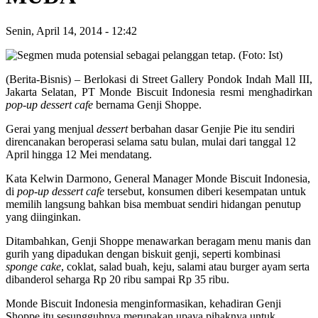
Senin, April 14, 2014
-
12:42
(Berita-Bisnis) – Berlokasi di Street Gallery Pondok Indah Mall III,
Jakarta Selatan, PT Monde Biscuit Indonesia resmi menghadirkan
pop-up dessert cafe
bernama Genji Shoppe.
Gerai yang menjual
dessert
berbahan dasar Genjie Pie itu sendiri
direncanakan beroperasi selama satu bulan, mulai dari tanggal 12
April hingga 12 Mei mendatang.
Kata Kelwin Darmono, General Manager Monde Biscuit Indonesia,
di
pop-up dessert cafe
tersebut, konsumen diberi kesempatan untuk
memilih langsung bahkan bisa membuat sendiri hidangan penutup
yang diinginkan.
Ditambahkan, Genji Shoppe menawarkan beragam menu manis dan
gurih yang dipadukan dengan biskuit genji, seperti kombinasi
sponge cake
, coklat, salad buah, keju, salami atau burger ayam serta
dibanderol seharga Rp 20 ribu sampai Rp 35 ribu.
Monde Biscuit Indonesia menginformasikan, kehadiran Genji
Shoppe itu sesungguhnya merupakan upaya pihaknya untuk