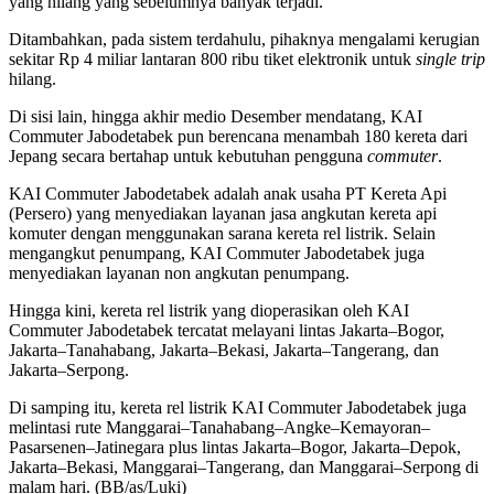
yang hilang yang sebelumnya banyak terjadi.
Ditambahkan, pada sistem terdahulu, pihaknya mengalami kerugian
sekitar Rp 4 miliar lantaran 800 ribu tiket elektronik untuk
single trip
hilang.
Di sisi lain, hingga akhir medio Desember mendatang, KAI
Commuter Jabodetabek pun berencana menambah 180 kereta dari
Jepang secara bertahap untuk kebutuhan pengguna
commuter
.
KAI Commuter Jabodetabek adalah anak usaha PT Kereta Api
(Persero) yang menyediakan layanan jasa angkutan kereta api
komuter dengan menggunakan sarana kereta rel listrik. Selain
mengangkut penumpang, KAI Commuter Jabodetabek juga
menyediakan layanan non angkutan penumpang.
Hingga kini, kereta rel listrik yang dioperasikan oleh KAI
Commuter Jabodetabek tercatat melayani lintas Jakarta–Bogor,
Jakarta–Tanahabang, Jakarta–Bekasi, Jakarta–Tangerang, dan
Jakarta–Serpong.
Di samping itu, kereta rel listrik KAI Commuter Jabodetabek juga
melintasi rute Manggarai–Tanahabang–Angke–Kemayoran–
Pasarsenen–Jatinegara plus lintas Jakarta–Bogor, Jakarta–Depok,
Jakarta–Bekasi, Manggarai–Tangerang, dan Manggarai–Serpong di
malam hari. (BB/as/Luki)