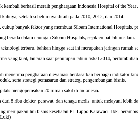
Tbk kembali berhasil meraih penghargaan Indonesia Hospital of the Year
 kalinya, setelah sebelumnya diraih pada 2010, 2012, dan 2014.
 cukup banyak faktor yang membuat Siloam International Hospitals, pen
ang berada dalam naungan Siloam Hospitals, sejak empat tahun silam.
an teknologi terbaru, bahkan hingga saat ini merupakan jaringan rumah 
rforma yang kuat, lantaran saat penutupan tahun fiskal 2014, pertumbuh
lih menerima pengharaan dievaluasi berdasarkan berbagai indikator ki
duk, serta strategi pemasaran dan strategi pengembangan bisnis.
spitals mengoperasikan 20 rumah sakit di Indonesia.
 dari 8 ribu dokter, perawat, dan tenaga medis, untuk melayani lebih da
-yang merupakan lini bisnis kesehatan PT Lippo Karawaci Tbk- berambis
/Luki)