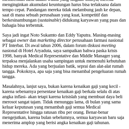
menginginkan akumulasi keuntungan harus bisa terlaksana dalam
tempo cepat. Pandangan mereka tidak melambung jauh ke depan,
saat di mana sebuah perusahaan yang kuat, kompetitif dan
berkesinambungan (
sustainable
) didukung karyawan yang puas dan
bahagia bisa terbentuk.
Saya jadi ingat Noto Sukamto dan Eddy Yaputra. Masing-masing
sebagai
owner
dan
marketing director
perusahaan farmasi nasional
PT Interbat. Di awal tahun 2006, dalam forum diskusi
meeting
nasional di Hotel Aryaduta, saya sampaikan bahwa paska krisis
1998, banyak Medical Representative dan Middle Manager yang
terpaksa menjalankan usaha sampingan untuk memenuhi kebutuhan
hidup mereka. Ada yang berjualan batik, seprai dan alat-alat rumah
tangga. Pokoknya, apa saja yang bisa menambal pengeluaran rumah
tangga.
Masalahnya, lanjut saya, bukan karena kenaikan gaji yang kecil -
karena sebenarnya persentase kenaikan gaji berkala selalu di atas
angka inflasi- akan tetapi karena krisislah yang membuat daya beli
merosot sangat tajam. Tidak menunggu lama, di bulan yang sama
keluar keputusan yang menambah gaji semua Medical
Representative hingga ratusan ribu per orang. Benar-benar
mengejutkan, karena bulan sebelumnya, semua karyawan baru saja
menerima amplop yang berisi angka kenaikan gaji tahunan.