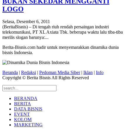
BUKAN SEKEDAR MENGGANTI
LOGO
Selasa, Desember 6, 2011
(BeritaBisnis) – Di tengah riuh rendah persaingan industri
telekomunikasi, PT XL Axiata Tbk. beberapa waktu lalu tiba-tiba
merilis slogan barunya:...
Berita-Bisnis.com hadir untuk menyemarakkan dinamika dunia
bisnis Indonesia.
Beranda
|
Redaksi
|
Pedoman Media Siber
|
Iklan
|
Info
Copyright © Berita Bisnis All Rights Reserved
BERANDA
BERITA
DATA BISNIS
EVENT
KOLOM
MARKETING