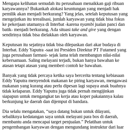
Mengapa kelihatan semudah itu perusahaan menaikkan gaji ribuan
karyawannya? Bukankah alokasi keuntungan yang menjadi hak
pemilik akan menjadi berkurang? Yang jelas, setelah keputusan yang
mengejutkan itu terealisasi, jumlah karyawan yang tidak bisa fokus
ke pekerjaan utamanya di Interbat -karena
nyambi
jualan panci dan
batik- menjadi berkurang. Ada situasi
take and give
yang dengan
sendirinya tidak bisa dielakkan oleh karyawan.
Keputusan itu sejatinya tidak bisa dilepaskan dari akar budaya di
Interbat. Eddy Yaputra -saat ini Presiden Direktur PT Futamed yang
juga perusahaan farmasi- sejak lama telah membangun nilai-nilai
kebersamaan. Saling melayani terjadi, bukan hanya bawahan ke
atasan tetapi atasan yang memberi contoh ke bawahan.
Banyak yang tidak percaya ketika saya bercerita tentang kebiasaan
Eddy Yaputra menyendok makanan ke piring karyawan, mengawasi
makanan yang kurang atau perlu dipesan lagi supaya anak buahnya
tidak kelaparan. Eddy Yaputra juga tidak pernah mengijinkan
siapapun untuk mengangkat tas kerja atau koper pakaiannya kalau
berkunjung ke daerah dan dijemput di bandara.
Dia selalu mengatakan, “saya datang bukan untuk dilayani,
sebaliknya kedatangan saya untuk melayani para bos di daerah,
membantu anda mencapai target penjualan.” Pelatihan untuk
pengembangan karyawan dengan mengundang instruktur dari luar