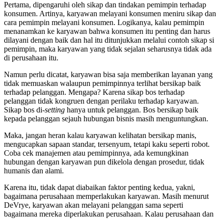
Pertama, dipengaruhi oleh sikap dan tindakan pemimpin terhadap
konsumen. Artinya, karyawan melayani konsumen meniru sikap dan
cara pemimpin melayani konsumen. Logikanya, kalau pemimpin
menanamkan ke karyawan bahwa konsumen itu penting dan harus
dilayani dengan baik dan hal itu ditunjukkan melalui contoh sikap si
pemimpin, maka karyawan yang tidak sejalan seharusnya tidak ada
di perusahaan itu.
Namun perlu dicatat, karyawan bisa saja memberikan layanan yang
tidak memuaskan walaupun pemimpinnya terlihat bersikap baik
terhadap pelanggan. Mengapa? Karena sikap bos terhadap
pelanggan tidak kongruen dengan perilaku terhadap karyawan.
Sikap bos di-
setting
hanya untuk pelanggan. Bos bersikap baik
kepada pelanggan sejauh hubungan bisnis masih menguntungkan.
Maka, jangan heran kalau karyawan kelihatan bersikap manis,
mengucapkan sapaan standar, tersenyum, tetapi kaku seperti robot.
Coba cek manajemen atau pemimpinnya, ada kemungkinan
hubungan dengan karyawan pun dikelola dengan prosedur, tidak
humanis dan alami.
Karena itu, tidak dapat diabaikan faktor penting kedua, yakni,
bagaimana perusahaan memperlakukan karyawan. Masih menurut
DeVrye, karyawan akan melayani pelanggan sama seperti
bagaimana mereka diperlakukan perusahaan. Kalau perusahaan dan