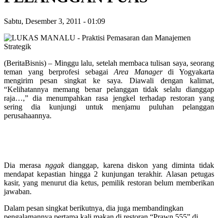
Sabtu, Desember 3, 2011
-
01:09
(BeritaBisnis) – Minggu lalu, setelah membaca tulisan saya, seorang
teman yang berprofesi sebagai
Area Manager
di Yogyakarta
mengirim pesan singkat ke saya. Diawali dengan kalimat,
“Kelihatannya memang benar pelanggan tidak selalu dianggap
raja…,” dia menumpahkan rasa jengkel terhadap restoran yang
sering dia kunjungi untuk menjamu puluhan pelanggan
perusahaannya.
Dia merasa
nggak
dianggap, karena diskon yang diminta tidak
mendapat kepastian hingga 2 kunjungan terakhir. Alasan petugas
kasir, yang menurut dia ketus, pemilik restoran belum memberikan
jawaban.
Dalam pesan singkat berikutnya, dia juga membandingkan
pengalamannya pertama kali makan di restoran “Prawn 555” di