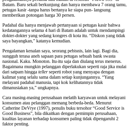
Batam. Baru sekali berkunjung dan hanya membawa 7 orang tamu,
petugas kasir -tanpa harus bertanya ke siapa pun- langsung
memberikan potongan harga 30 persen.
Padahal dia hanya menjawab pertanyaan si petugas kasir bahwa
kedatangannya selama 4 hari di Batam adalah untuk mendampingi
dokter-dokter yang sedang kongres di kota itu. “Diskon yang tidak
saya bayangkan,” katanya kemudian.
Pengalaman kenalan saya, seorang pebisnis, lain lagi. Bagi dia,
sungguh terasa aneh sapaan para petugas sebuah bank swasta
nasional. Kaku. Monoton. Itu-itu saja dan diulang terus menerus.
Bagaimana mungkin pelanggan diperlakukan seperti raja jika mulai
dari satpam hingga
teller
seperti robot yang menyapa dengan
kalimat yang selalu sama dalam setiap kunjungannya. “Yang
melayani padahal manusia, tapi kok kelihatannya tidak
dimanusiakan ya,” ungkapnya.
Cara masing-masing perusahaan melatih karyawan untuk melayani
konsumen atau pelanggan memang berbeda-beda. Menurut
Catherine DeVrye (1997), penulis buku tersohor “Good Service is
Good Business”, bila dikaitkan dengan pemimpin perusahaan,
kualitas layanan terhadap konsumen paling tidak dipengaruhi 2
faktor penting.