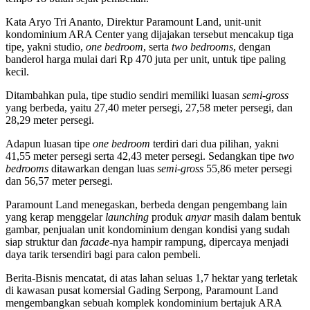
Kata Aryo Tri Ananto, Direktur Paramount Land, unit-unit
kondominium ARA Center yang dijajakan tersebut mencakup tiga
tipe, yakni studio,
one bedroom
, serta
two bedrooms
, dengan
banderol harga mulai dari Rp 470 juta per unit, untuk tipe paling
kecil.
Ditambahkan pula, tipe studio sendiri memiliki luasan
semi-gross
yang berbeda, yaitu 27,40 meter persegi, 27,58 meter persegi, dan
28,29 meter persegi.
Adapun luasan tipe
one bedroom
terdiri dari dua pilihan, yakni
41,55 meter persegi serta 42,43 meter persegi. Sedangkan tipe
two
bedrooms
ditawarkan dengan luas
semi-gross
55,86 meter persegi
dan 56,57 meter persegi.
Paramount Land menegaskan, berbeda dengan pengembang lain
yang kerap menggelar
launching
produk
anyar
masih dalam bentuk
gambar, penjualan unit kondominium dengan kondisi yang sudah
siap struktur dan
facade
-nya hampir rampung, dipercaya menjadi
daya tarik tersendiri bagi para calon pembeli.
Berita-Bisnis mencatat, di atas lahan seluas 1,7 hektar yang terletak
di kawasan pusat komersial Gading Serpong, Paramount Land
mengembangkan sebuah komplek kondominium bertajuk ARA