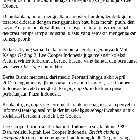
interior baru itu mewakili budaya dan sejarah asli produk jins Lee
Cooper.
Ditambahkan, untuk menguatkan atmosfer London, tembok gerai
tersebut didesain dengan menggunakan batu bata merah, putih, dan
kayu. Adapun lantainya dibuat dari aspal natural plus menambah
dekorasi berupa lampu industrial klasik yang semakin mengentalkan
konsep pabrik.
Pada saat yang sama, ketika membuka kembali gerainya di Mal
Kelapa Gading 2, Lee Cooper Indonesia juga melansir koleksi
Autum/Winter terbarunya berupa busana yang hangat dan bernuansa
workwear heritage
dan militer.
Berita-Bisnis mencatat, dari medio Februari hingga akhir April
2013, dengan menyajikan suasana kota tua London, Lee Cooper
Indonesia tercatat menghadirkan
pop-up store
di atrium pusat
perbelanjaan Plaza Indonesia.
Ketika itu,
pop-up store
tersebut diarahkan sebagai sarana penyebar
informasi tentang asal mula denim sekaligus sebagai wahana untuk
sosialisasi beragam produk Lee Cooper.
Lee Cooper Group sendiri hadir di Indonesia sejak tahun 1989.
Dan, melalui kiprah Lee Cooper Indonesia,
British clothing
company
itu tercatat mengoperasikan kurang lebih 90 gerai yang