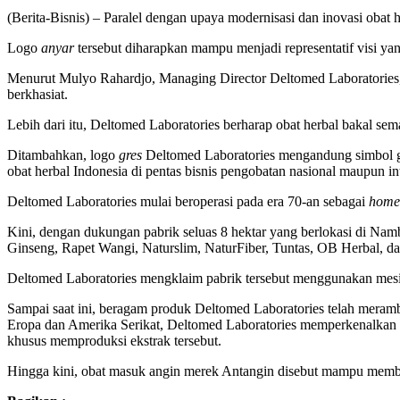
(Berita-Bisnis) – Paralel dengan upaya modernisasi dan inovasi obat h
Logo
anyar
tersebut diharapkan mampu menjadi representatif visi ya
Menurut Mulyo Rahardjo, Managing Director Deltomed Laboratories, 
berkhasiat.
Lebih dari itu, Deltomed Laboratories berharap obat herbal bakal se
Ditambahkan, logo
gres
Deltomed Laboratories mengandung simbol g
obat herbal Indonesia di pentas bisnis pengobatan nasional maupun in
Deltomed Laboratories mulai beroperasi pada era 70-an sebagai
home 
Kini, dengan dukungan pabrik seluas 8 hektar yang berlokasi di Na
Ginseng, Rapet Wangi, Naturslim, NaturFiber, Tuntas, OB Herbal, da
Deltomed Laboratories mengklaim pabrik tersebut menggunakan mesin 
Sampai saat ini, beragam produk Deltomed Laboratories telah meramb
Eropa dan Amerika Serikat, Deltomed Laboratories memperkenalkan ek
khusus memproduksi ekstrak tersebut.
Hingga kini, obat masuk angin merek Antangin disebut mampu memberi