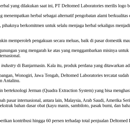
erbal yang dilakukan saat ini, PT Deltomed Laboratories merilis logo b
ng menempatkan herbal sebagai alternatif pengobatan alami berkualitas
pihaknya berkomitmen untuk selalu menjaga herbal sekaligus menjadik
makin memperoleh pengakuan secara meluas, baik di pasar domestik mau
unungan yang mengarah ke atas yang menggambarkan misinya untuk t
ternasional.
industry
di Banjarmasin. Kala itu, produk perdana yang ditawarkan ad
mbangan, Wonogiri, Jawa Tengah, Deltomed Laboratories tercatat suda
n Antalinu.
berteknologi Jerman (Quadra Extraction System) yang bisa menghasilk
ah pasar internasional, antara lain, Malaysia, Arab Saudi, Amerika S
strak bahan dasar obat (kayu manis, sambiloto, pasak bumi, dan baha
kan kontribusi hingga 60 persen terhadap total penjualan Deltomed L