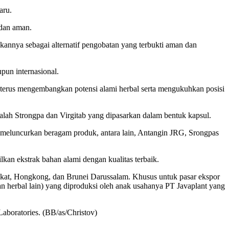
aru.
 dan aman.
annya sebagai alternatif pengobatan yang terbukti aman dan
pun internasional.
erus mengembangkan potensi alami herbal serta mengukuhkan posisi
alah Strongpa dan Virgitab yang dipasarkan dalam bentuk kapsul.
h meluncurkan beragam produk, antara lain, Antangin JRG, Srongpas
an ekstrak bahan alami dengan kualitas terbaik.
erikat, Hongkong, dan Brunei Darussalam. Khusus untuk pasar ekspor
n herbal lain) yang diproduksi oleh anak usahanya PT Javaplant yang
aboratories. (BB/as/Christov)