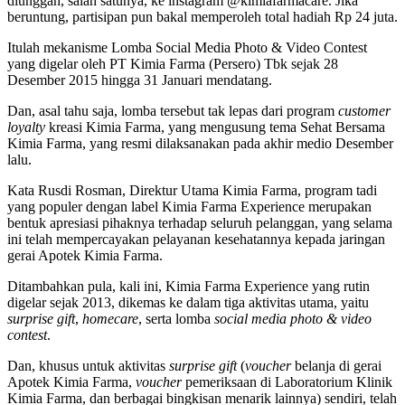
diunggah, salah satunya, ke instagram @kimiafarmacare. Jika
beruntung, partisipan pun bakal memperoleh total hadiah Rp 24 juta.
Itulah mekanisme Lomba Social Media Photo & Video Contest
yang digelar oleh PT Kimia Farma (Persero) Tbk sejak 28
Desember 2015 hingga 31 Januari mendatang.
Dan, asal tahu saja, lomba tersebut tak lepas dari program
customer
loyalty
kreasi Kimia Farma, yang mengusung tema Sehat Bersama
Kimia Farma, yang resmi dilaksanakan pada akhir medio Desember
lalu.
Kata Rusdi Rosman, Direktur Utama Kimia Farma, program tadi
yang populer dengan label Kimia Farma Experience merupakan
bentuk apresiasi pihaknya terhadap seluruh pelanggan, yang selama
ini telah mempercayakan pelayanan kesehatannya kepada jaringan
gerai Apotek Kimia Farma.
Ditambahkan pula, kali ini, Kimia Farma Experience yang rutin
digelar sejak 2013, dikemas ke dalam tiga aktivitas utama, yaitu
surprise gift
,
homecare
, serta lomba
social media photo & video
contest
.
Dan, khusus untuk aktivitas
surprise gift
(
voucher
belanja di gerai
Apotek Kimia Farma,
voucher
pemeriksaan di Laboratorium Klinik
Kimia Farma, dan berbagai bingkisan menarik lainnya) sendiri, telah