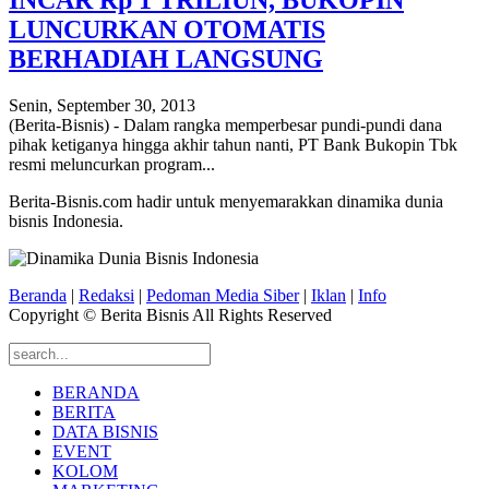
INCAR Rp 1 TRILIUN, BUKOPIN
LUNCURKAN OTOMATIS
BERHADIAH LANGSUNG
Senin, September 30, 2013
(Berita-Bisnis) - Dalam rangka memperbesar pundi-pundi dana
pihak ketiganya hingga akhir tahun nanti, PT Bank Bukopin Tbk
resmi meluncurkan program...
Berita-Bisnis.com hadir untuk menyemarakkan dinamika dunia
bisnis Indonesia.
Beranda
|
Redaksi
|
Pedoman Media Siber
|
Iklan
|
Info
Copyright © Berita Bisnis All Rights Reserved
BERANDA
BERITA
DATA BISNIS
EVENT
KOLOM