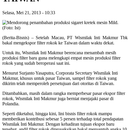
Selasa, Mei 21, 2013
-
10:33
(Berita-Bisnis) – Setelah Macau, PT Wismilak Inti Makmur Tbk
bakal mengekspor filter rokok ke Taiwan dalam waktu dekat.
Untuk itu, Wismilak Inti Makmur berencana menambah mesih
produksi filter baru guna melengkapi empat mesin produksi filter
rokok yang sudah beroperasi saat ini.
Menurut Surjanto Yasaputra, Corporata Secretary Wismilak Inti
Makmur, khusus untuk pasar Taiwan, sampel filter rokok yang
dikirim telah memperoleh persetujuan dari otoritas di Taiwan.
Ditambahkan, masih dalam rangka memperbesar pasar ekspor filter
rokok, Wismilak Inti Makmur juga berniat menjajaki pasar di
Polandia.
Seperti diketahui, hingga kini, lini bisnis filter rokok mampu
memberikan kontribusi sebesar 5 persen terhadap total pendapatan
Wismilak Inti Makmur. Dengan kehadiran tujuan ekspor baru
tersebut, andil filter rokok diproyeksikan bakal menyentuh angka 10