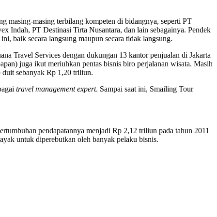
ng masing-masing terbilang kompeten di bidangnya, seperti PT
 Indah, PT Destinasi Tirta Nusantara, dan lain sebagainya. Pendek
 ini, baik secara langsung maupun secara tidak langsung.
a Travel Services dengan dukungan 13 kantor penjualan di Jakarta
papan) juga ikut meriuhkan pentas bisnis biro perjalanan wisata. Masih
duit sebanyak Rp 1,20 triliun.
bagai
travel management expert
. Sampai saat ini, Smailing Tour
 pertumbuhan pendapatannya menjadi Rp 2,12 triliun pada tahun 2011
 layak untuk diperebutkan oleh banyak pelaku bisnis.