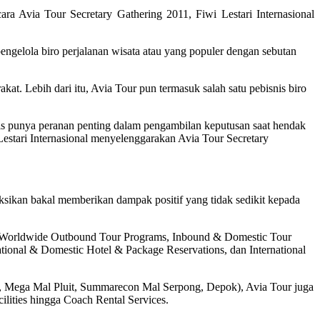
cara Avia Tour Secretary Gathering 2011, Fiwi Lestari Internasional
pengelola biro perjalanan wisata atau yang populer dengan sebutan
kat. Lebih dari itu, Avia Tour pun termasuk salah satu pebisnis biro
aris punya peranan penting dalam pengambilan keputusan saat hendak
 Lestari Internasional menyelenggarakan Avia Tour Secretary
ksikan bakal memberikan dampak positif yang tidak sedikit kepada
ari Worldwide Outbound Tour Programs, Inbound & Domestic Tour
ational & Domestic Hotel & Package Reservations, dan International
ur, Mega Mal Pluit, Summarecon Mal Serpong, Depok), Avia Tour juga
ilities hingga Coach Rental Services.