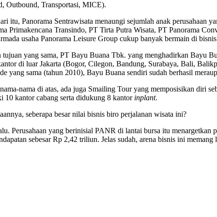
d, Outbound, Transportasi, MICE).
ari itu, Panorama Sentrawisata menaungi sejumlah anak perusahaan ya
a Primakencana Transindo, PT Tirta Putra Wisata, PT Panorama Convex
 armada usaha Panorama Leisure Group cukup banyak bermain di bisnis
 tujuan yang sama, PT Bayu Buana Tbk. yang menghadirkan Bayu Buan
kantor di luar Jakarta (Bogor, Cilegon, Bandung, Surabaya, Bali, Balik
ode yang sama (tahun 2010), Bayu Buana sendiri sudah berhasil meraup 
 nama-nama di atas, ada juga Smailing Tour yang memposisikan diri se
i 10 kantor cabang serta didukung 8 kantor
inplant
.
aannya, seberapa besar nilai bisnis biro perjalanan wisata ini?
alu. Perusahaan yang berinisial PANR di lantai bursa itu menargetkan
ndapatan sebesar Rp 2,42 triliun. Jelas sudah, arena bisnis ini memang