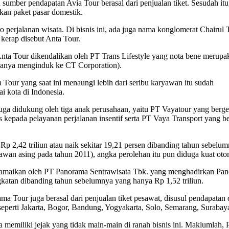
 sumber pendapatan Avia Tour berasal dari penjualan tiket. Sesudah itu
kan paket pasar domestik.
ro perjalanan wisata. Di bisnis ini, ada juga nama konglomerat Chairul
 kerap disebut Anta Tour.
Anta Tour dikendalikan oleh PT Trans Lifestyle yang nota bene merupa
uanya menginduk ke CT Corporation).
 Tour yang saat ini menaungi lebih dari seribu karyawan itu sudah
i kota di Indonesia.
a didukung oleh tiga anak perusahaan, yaitu PT Vayatour yang berge
kepada pelayanan perjalanan insentif serta PT Vaya Transport yang be
Rp 2,42 triliun atau naik sekitar 19,21 persen dibanding tahun sebel
tawan asing pada tahun 2011), angka perolehan itu pun diduga kuat oto
 diramaikan oleh PT Panorama Sentrawisata Tbk. yang menghadirkan Pa
gkatan dibanding tahun sebelumnya yang hanya Rp 1,52 triliun.
a Tour juga berasal dari penjualan tiket pesawat, disusul pendapatan 
 seperti Jakarta, Bogor, Bandung, Yogyakarta, Solo, Semarang, Surabaya
a memiliki jejak yang tidak main-main di ranah bisnis ini. Maklumlah,