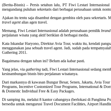
(Berita-Bisnis) – Persis setahun lalu, PT Fiwi Lestari Internasion
mengundang puluhan sekretaris dari berbagai perusahaan untuk nonto
Ajakan itu tentu saja disambut dengan gembira oleh para sekretaris.
travel agent
alias agen travel.
Memang, Fiwi Lestari Internasional adalah perusahaan pemilik
brand
perjalanan wisata yang aktif beriklan di berbagai media.
Kata Iskandar Haryono, Direktur Avia Tour, waktu itu, kendati pangs
menggunakan jasa sebuah travel agent. Jadi, sudah pada tempatnyalah 
Gathering 2011.
Bagaimana dengan tahun ini? Belum ada kabar pasti.
Yang jelas, via
gathering
tadi, Fiwi Lestari Internasional sedang me
kesinambungan bisnis biro perjalanan wisatanya.
Dari markasnya di kawasan Bungur Besar, Senen, Jakarta, Avia Tour
Programs, Incentive Customized Tour Programs, International & Domes
& Domestic Individual Free & Easy Packages.
Di samping itu, melalui 8 kantor cabangnya (berlokasi di Panglima
bersedia untuk mengurusi Travel Document Facilities, Airport Handli