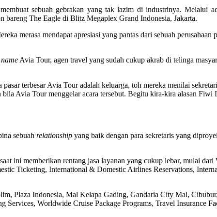
al membuat sebuah gebrakan yang tak lazim di industrinya. Melalui a
n bareng The Eagle di Blitz Megaplex Grand Indonesia, Jakarta.
 Mereka merasa mendapat apresiasi yang pantas dari sebuah perusahaan 
 name
Avia Tour, agen travel yang sudah cukup akrab di telinga masyara
a pasar terbesar Avia Tour adalah keluarga, toh mereka menilai sekret
bila Avia Tour menggelar acara tersebut. Begitu kira-kira alasan Fiwi
mbina sebuah
relationship
yang baik dengan para sekretaris yang diproye
 saat ini memberikan rentang jasa layanan yang cukup lebar, mulai d
tic Ticketing, International & Domestic Airlines Reservations, Intern
 Polim, Plaza Indonesia, Mal Kelapa Gading, Gandaria City Mal, Cibub
ng Services, Worldwide Cruise Package Programs, Travel Insurance Fac