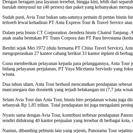
Dengan beragam jasa layanan tersebut, hingga kini, lebih dari separuh
barulah menyusul tur (40 persen) dan paket yang kebanyakan merupa
Sudah pasti, Avia Tour bukan satu-satunya pemain di pentas bisnis bi
tertoreh lewat kehadiran PT Anta Express Tour & Travel Service atau
Dalam peta bisnis CT Corporation -bendera bisnis Chairul Tanjung- 
anak usaha bentukan PT Trans Corpora dan PT Para Investama (ked
Berdiri sejak Mei 1972 (dulu bernama PT China Travel Service), Anta
mengoperasikan 27 kantor cabang berikut 33 kantor
inplant
di berbaga
Guna memberikan pelayanan kepada para pelanggannya, Anta Tour jug
bidang pelayanan perjalanan, PT Vaya Micetama Servindo yang fokus 
wisata.
Dua tahun silam, Anta Tour berhasil mencatatkan pendapatan sebesar 
mancanegara dan dosmetik yang terjadi belakangan ini (7,7 juta wisa
Selain Avia Tour dan Anta Tour, bisnis biro perjalanan wisata juga
sebanyak Rp 1,85 triliun. Total pendapatan ini juga mengalami penin
Nyaris sama dengan Avia Tour, kontribusi terbesar pendapatan Panoram
sendiri didukung 40 kantor penjualan yang tersebar di berbagai kota,
Namun, dibanding pebisnis lain yang sejenis, Panorama Tour sejatiny