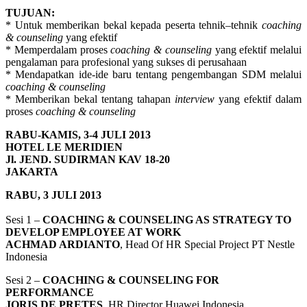
TUJUAN:
* Untuk memberikan bekal kepada peserta tehnik–tehnik
coaching
& counseling
yang efektif
* Memperdalam proses
coaching & counseling
yang efektif melalui
pengalaman para profesional yang sukses di perusahaan
* Mendapatkan ide-ide baru tentang pengembangan SDM melalui
coaching & counseling
* Memberikan bekal tentang tahapan
interview
yang efektif dalam
proses
coaching & counseling
RABU-KAMIS, 3-4 JULI 2013
HOTEL LE MERIDIEN
Jl. JEND. SUDIRMAN KAV 18-20
JAKARTA
RABU, 3 JULI 2013
Sesi 1 –
COACHING & COUNSELING AS STRATEGY TO
DEVELOP EMPLOYEE AT WORK
ACHMAD ARDIANTO
, Head Of HR Special Project PT Nestle
Indonesia
Sesi 2 –
COACHING & COUNSELING FOR
PERFORMANCE
JORIS DE PRETES
, HR Director Huawei Indonesia