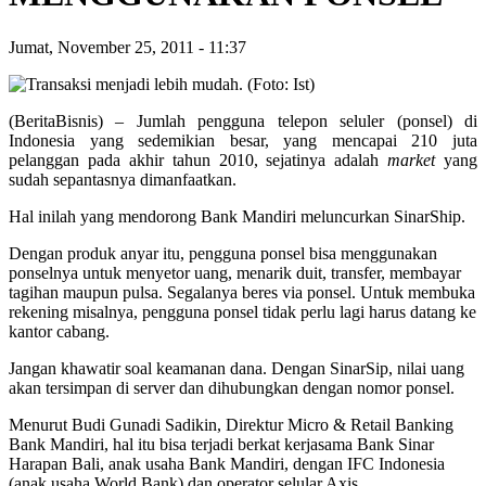
Jumat, November 25, 2011
-
11:37
(BeritaBisnis) – Jumlah pengguna telepon seluler (ponsel) di
Indonesia yang sedemikian besar, yang mencapai 210 juta
pelanggan pada akhir tahun 2010, sejatinya adalah
market
yang
sudah sepantasnya dimanfaatkan.
Hal inilah yang mendorong Bank Mandiri meluncurkan SinarShip.
Dengan produk anyar itu, pengguna ponsel bisa menggunakan
ponselnya untuk menyetor uang, menarik duit, transfer, membayar
tagihan maupun pulsa. Segalanya beres via ponsel. Untuk membuka
rekening misalnya, pengguna ponsel tidak perlu lagi harus datang ke
kantor cabang.
Jangan khawatir soal keamanan dana. Dengan SinarSip, nilai uang
akan tersimpan di server dan dihubungkan dengan nomor ponsel.
Menurut Budi Gunadi Sadikin, Direktur Micro & Retail Banking
Bank Mandiri, hal itu bisa terjadi berkat kerjasama Bank Sinar
Harapan Bali, anak usaha Bank Mandiri, dengan IFC Indonesia
(anak usaha World Bank) dan operator selular Axis.