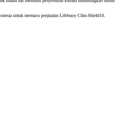
ih baik dalam hal memutus penyebaran kuman dibandingkan sabun
ndonesia untuk memacu penjualan Lifebuoy Clini-Shield10.