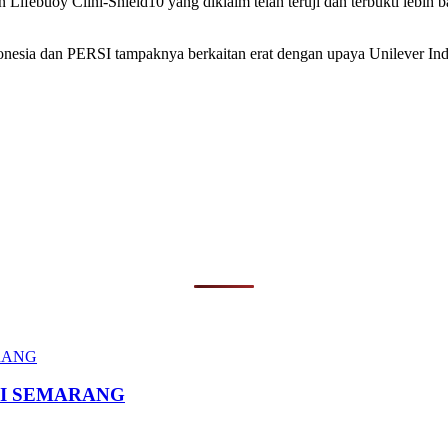
n Lifebuoy Clini-Shield10 yang diklaim telah teruji dan terbukti leb
Indonesia dan PERSI tampaknya berkaitan erat dengan upaya Unilever I
I SEMARANG