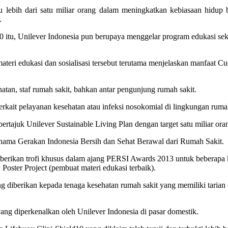
 lebih dari satu miliar orang dalam meningkatkan kebiasaan hidup 
.
0 itu, Unilever Indonesia pun berupaya menggelar program edukasi sek
ateri edukasi dan sosialisasi tersebut terutama menjelaskan manfaat 
ehatan, staf rumah sakit, bahkan antar pengunjung rumah sakit.
rkait pelayanan kesehatan atau infeksi nosokomial di lingkungan rumah
 bertajuk Unilever Sustainable Living Plan dengan target satu miliar or
 nama Gerakan Indonesia Bersih dan Sehat Berawal dari Rumah Sakit.
erikan trofi khusus dalam ajang PERSI Awards 2013 untuk beberapa kat
 Poster Project (pembuat materi edukasi terbaik).
iberikan kepada tenaga kesehatan rumah sakit yang memiliki tarian cu
yang diperkenalkan oleh Unilever Indonesia di pasar domestik.