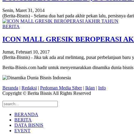
Senin, Maret 31, 2014
(Berita-Bisnis) - Selama dua hari pada akhir pekan lalu, persisnya da
BERITA
ICON MALL GRESIK BEROPERASI A
Jumat, Februari 10, 2017
(Berita-Bisnis) - Jika tak ada aral melintang, pusat perbelanjaan ba
Berita-Bisnis.com hadir untuk menyemarakkan dinamika dunia bisnis
Beranda
|
Redaksi
|
Pedoman Media Siber
|
Iklan
|
Info
Copyright © Berita Bisnis All Rights Reserved
BERANDA
BERITA
DATA BISNIS
EVENT