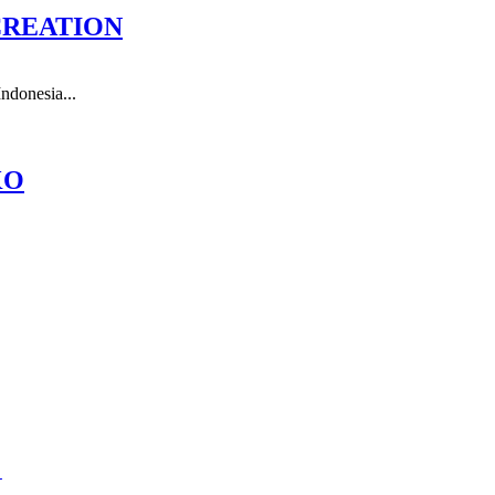
CREATION
ndonesia...
KO
N