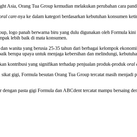
 Insight Asia, Orang Tua Group kemudian melakukan perubahan cara pa
oral care
-nya ke dalam kategori berdasarkan kebutuhan konsumen ketim
up, logo panah berwarna biru yang dulu digunakan oleh Formula kini 
pak lebih baik di mata konsumen.
a dan wanita yang berusia 25-35 tahun dari berbagai kelompok ekono
aik berupa upaya untuk menjaga kebersihan dan melindungi, kebutuhan
an kontribusi yang signifikan terhadap penjualan produk-produk
oral 
i sikat gigi, Formula besutan Orang Tua Group tercatat masih menjadi 
r dengan pasta gigi Formula dan ABCdent tercatat mampu bersaing de