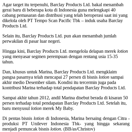
Agar target itu terpenuhi, Barclay Products Ltd. bakal menambah
gerai baru di beberapa kota di Indonesia guna melengkapi 40
cabang pemasaran dan distribusi yang telah beroperasi saat ini yang
dikelola oleh PT Tempo Scan Pacific Tbk – induk usaha Barclay
Products Ltd.
Selain itu, Barclay Products Ltd. pun akan menambah jumlah
perwakilan di pasar luar negeri.
Hingga kini, Barclay Products Ltd. mengelola delapan merek
lotion
yang menyasar segmen perempuan dengan rentang usia 15-35
tahun.
Dan, khusus untuk Marina, Barclay Products Ltd. mengklaim
pangsa pasarnya telah mencapai 27 persen di bisnis
lotion
sampai
akhir medio Desember silam. Kondisi itu tercermin juga pada
kontribusi Marina terhadap total pendapatan Barclay Products Ltd.
Sampai akhir tahun 2012, andil Marina disebut berada di kisaran 50
persen terhadap total pendapatan Barclay Products Ltd. Setelah itu,
baru menyusul
lotion
merek My Baby.
Di pentas bisnis
lotion
di Indonesia, Marina bersaing dengan Citra -
produksi PT Unilever Indonesia Tbk- yang hingga sekarang
menjadi pemuncak bisnis
lotion
. (BB/as/Christov)