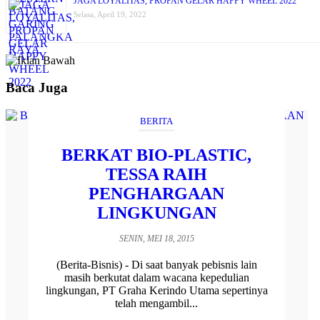
JAGA LOYALITAS, PROPAN GELAR HAPPY WHEEL 2022
Selasa, April 19, 2022
Baca Juga
BERITA
BERKAT BIO-PLASTIC,
TESSA RAIH
PENGHARGAAN
LINGKUNGAN
SENIN, MEI 18, 2015
(Berita-Bisnis) - Di saat banyak pebisnis lain
masih berkutat dalam wacana kepedulian
lingkungan, PT Graha Kerindo Utama sepertinya
telah mengambil...