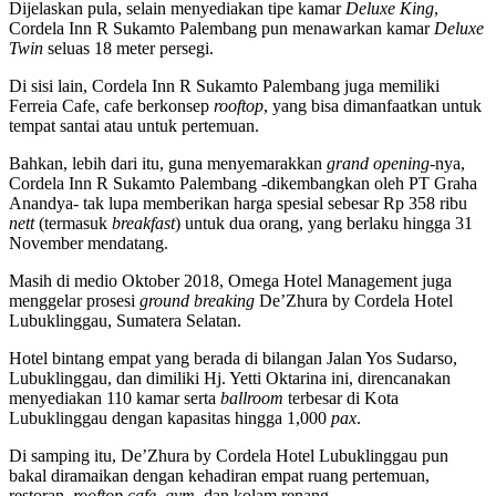
Dijelaskan pula, selain menyediakan tipe kamar
Deluxe King
,
Cordela Inn R Sukamto Palembang pun menawarkan kamar
Deluxe
Twin
seluas 18 meter persegi.
Di sisi lain, Cordela Inn R Sukamto Palembang juga memiliki
Ferreia Cafe, cafe berkonsep
rooftop
, yang bisa dimanfaatkan untuk
tempat santai atau untuk pertemuan.
Bahkan, lebih dari itu, guna menyemarakkan
grand opening
-nya,
Cordela Inn R Sukamto Palembang -dikembangkan oleh PT Graha
Anandya- tak lupa memberikan harga spesial sebesar Rp 358 ribu
nett
(termasuk
breakfast
) untuk dua orang, yang berlaku hingga 31
November mendatang.
Masih di medio Oktober 2018, Omega Hotel Management juga
menggelar prosesi
ground breaking
De’Zhura by Cordela Hotel
Lubuklinggau, Sumatera Selatan.
Hotel bintang empat yang berada di bilangan Jalan Yos Sudarso,
Lubuklinggau, dan dimiliki Hj. Yetti Oktarina ini, direncanakan
menyediakan 110 kamar serta
ballroom
terbesar di Kota
Lubuklinggau dengan kapasitas hingga 1,000
pax
.
Di samping itu, De’Zhura by Cordela Hotel Lubuklinggau pun
bakal diramaikan dengan kehadiran empat ruang pertemuan,
restoran,
rooftop cafe
,
gym
, dan kolam renang.