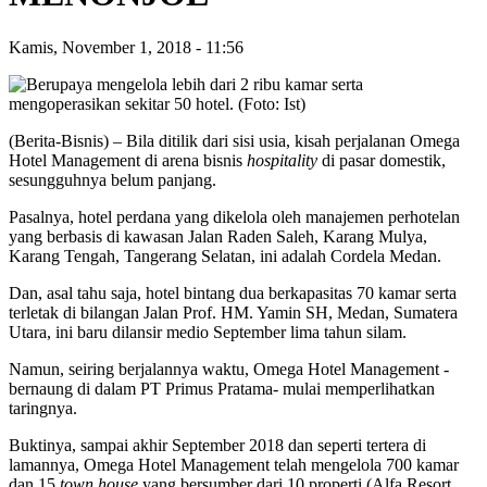
Kamis, November 1, 2018
-
11:56
(Berita-Bisnis) – Bila ditilik dari sisi usia, kisah perjalanan Omega
Hotel Management di arena bisnis
hospitality
di pasar domestik,
sesungguhnya belum panjang.
Pasalnya, hotel perdana yang dikelola oleh manajemen perhotelan
yang berbasis di kawasan Jalan Raden Saleh, Karang Mulya,
Karang Tengah, Tangerang Selatan, ini adalah Cordela Medan.
Dan, asal tahu saja, hotel bintang dua berkapasitas 70 kamar serta
terletak di bilangan Jalan Prof. HM. Yamin SH, Medan, Sumatera
Utara, ini baru dilansir medio September lima tahun silam.
Namun, seiring berjalannya waktu, Omega Hotel Management -
bernaung di dalam PT Primus Pratama- mulai memperlihatkan
taringnya.
Buktinya, sampai akhir September 2018 dan seperti tertera di
lamannya, Omega Hotel Management telah mengelola 700 kamar
dan 15
town house
yang bersumber dari 10 properti (Alfa Resort