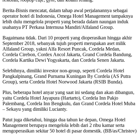
Berita-Bisnis mencatat, dalam tahap awal perjalanannya sebagai
operator hotel di Indonesia, Omega Hotel Management tampaknya
lebih dulu mengelola properti yang berada dalam naungan induk
usahanya PT Perkasa Internusa Mandiri/Alfaland Group.
Bagaimana tidak. Dari 10 properti yang dioperasikan hingga akhir
September 2018, sebanyak tujuh properti merupakan aset milik
Alfaland Group, yakni Alfa Resort Puncak, Cordela Medan,
Cordela Cirebon, Cordex Ancol Jakarta, Grand Cordela Bandung,
Cordela Kartika Dewi Yogyakarta, dan Cordela Senen Jakarta.
Selebihnya, dimiliki investor non-group, seperti Cordela Hotel
Pangkalpinang, Grand Purnama Kuningan By Cordela (AS Putra
Group), serta Cordela Hotel Norwood Jakarta (RSIB Bunda).
Plus, beberapa hotel anyar yang saat ini sedang dan akan dibangun,
yaitu Cordela Hotel Jayapura (Hartarto), Cordela Inn Pakjo
Palembang, Cordela Inn Bengkulu, dan Grand Cordela Hotel Muba
– Sekayu yang dimiliki Lucianty.
Patut juga diketahui, hingga dua tahun ke depan, Omega Hotel
Management berupaya mengelola lebih dari 2 ribu kamar serta
mengoperasikan sekitar 50 hotel di pasar domestik. (BB/as/Christov)