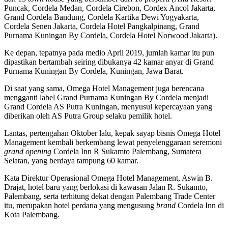
Puncak, Cordela Medan, Cordela Cirebon, Cordex Ancol Jakarta,
Grand Cordela Bandung, Cordela Kartika Dewi Yogyakarta,
Cordela Senen Jakarta, Cordela Hotel Pangkalpinang, Grand
Purnama Kuningan By Cordela, Cordela Hotel Norwood Jakarta).
Ke depan, tepatnya pada medio April 2019, jumlah kamar itu pun
dipastikan bertambah seiring dibukanya 42 kamar anyar di Grand
Purnama Kuningan By Cordela, Kuningan, Jawa Barat.
Di saat yang sama, Omega Hotel Management juga berencana
mengganti label Grand Purnama Kuningan By Cordela menjadi
Grand Cordela AS Putra Kuningan, menyusul kepercayaan yang
diberikan oleh AS Putra Group selaku pemilik hotel.
Lantas, pertengahan Oktober lalu, kepak sayap bisnis Omega Hotel
Management kembali berkembang lewat penyelenggaraan seremoni
grand opening
Cordela Inn R Sukamto Palembang, Sumatera
Selatan, yang berdaya tampung 60 kamar.
Kata Direktur Operasional Omega Hotel Management, Aswin B.
Drajat, hotel baru yang berlokasi di kawasan Jalan R. Sukamto,
Palembang, serta terhitung dekat dengan Palembang Trade Center
itu, merupakan hotel perdana yang mengusung
brand
Cordela Inn di
Kota Palembang.