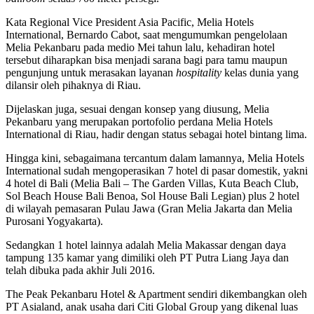
Kata Regional Vice President Asia Pacific, Melia Hotels
International, Bernardo Cabot, saat mengumumkan pengelolaan
Melia Pekanbaru pada medio Mei tahun lalu, kehadiran hotel
tersebut diharapkan bisa menjadi sarana bagi para tamu maupun
pengunjung untuk merasakan layanan
hospitality
kelas dunia yang
dilansir oleh pihaknya di Riau.
Dijelaskan juga, sesuai dengan konsep yang diusung, Melia
Pekanbaru yang merupakan portofolio perdana Melia Hotels
International di Riau, hadir dengan status sebagai hotel bintang lima.
Hingga kini, sebagaimana tercantum dalam lamannya, Melia Hotels
International sudah mengoperasikan 7 hotel di pasar domestik, yakni
4 hotel di Bali (Melia Bali – The Garden Villas, Kuta Beach Club,
Sol Beach House Bali Benoa, Sol House Bali Legian) plus 2 hotel
di wilayah pemasaran Pulau Jawa (Gran Melia Jakarta dan Melia
Purosani Yogyakarta).
Sedangkan 1 hotel lainnya adalah Melia Makassar dengan daya
tampung 135 kamar yang dimiliki oleh PT Putra Liang Jaya dan
telah dibuka pada akhir Juli 2016.
The Peak Pekanbaru Hotel & Apartment sendiri dikembangkan oleh
PT Asialand, anak usaha dari Citi Global Group yang dikenal luas