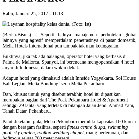
Rabu, Januari 25, 2017
-
11:13
(Berita-Bisnis) – Seperti halnya manajemen perhotelan global
lainnya yang agresif memperdalam penetrasinya di pasar domestik,
Melia Hotels International pun tampak tak mau ketinggalan.
Buktinya, jika tak ada halangan, operator hotel yang berbasis di
Palma de Mallorca, Spanyol, ini berencana mengoperasikan 4 hotel
anyar di Indonesia, dalam waktu dekat.
Adapun hotel yang dimaksud adalah Innside Yogyakarta, Sol House
Bali Legian, Melia Bandung, serta Melia Pekanbaru.
Dan, khusus untuk yang disebut terakhir, hotel itu dipastikan
merupakan bagian dari The Peak Pekanbaru Hotel & Apartment
setinggi 29 lantai yang terletak di bilangan Jalan Jend. Ahmad Yani,
Tanah Datar, Pekanbaru.
Patut diketahui pula, Melia Pekanbaru memiliki kapasitas 160 kamar
dengan beragam fasilitas, seperti
fitness centre & spa
,
swimming
pool
,
sky garden
,
rooftop wedding chapel
, ruang pertemuan, dan
ballroom
seluas 700 meter persegi.