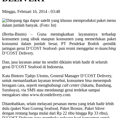
Minggu, Februari 16, 2014
-
03:48
(Berita-Bisnis) – Guna meningkatkan layanannya terhadap
konsumen yang sibuk maupun konsumen yang memerlukan paket
konsumsi dalam jumlah besar, PT Pendekar Bodoh -pemilik
jaringan gerai D’COST Seafood- pun resmi menggelar
re-launching
D’COST Delivery.
Dan, jasa layanan antar itu sendiri diklaim telah hadir di seluruh
gerai D’COST Seafood di Indonesia.
Kata Bintoro Tjahjo Utomo, General Manager D’COST Delivery,
untuk memanfaatkan layanan tersebut, konsumen bisa menempuh
beragam cara, seperti menghubungi
call center
(Jakarta, Bandung,
Surabaya), via SMS atau mendatangi gerai terdekat sampai
mengakses situs www.dcostdelivery.com.
Ditambahkan, selain melayani pesanan menu yang telah hadir lebih
dulu (paket Nasi Goreng Seafood, Paket Bronze, Paket Silver
dengan rentang harga mulai dari Rp 22 ribu hingga Rp 33 ribu),
D’COST Delivery juga membuka peluang bagi konsumen untuk