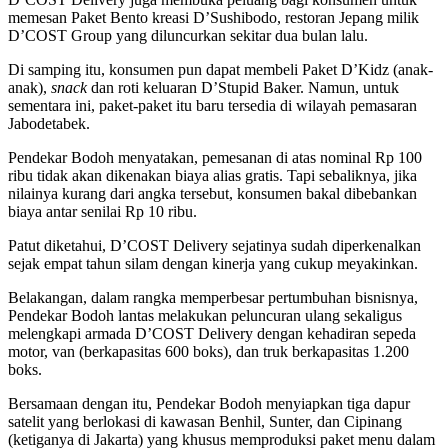
memesan Paket Bento kreasi D’Sushibodo, restoran Jepang milik
D’COST Group yang diluncurkan sekitar dua bulan lalu.
Di samping itu, konsumen pun dapat membeli Paket D’Kidz (anak-
anak),
snack
dan roti keluaran D’Stupid Baker. Namun, untuk
sementara ini, paket-paket itu baru tersedia di wilayah pemasaran
Jabodetabek.
Pendekar Bodoh menyatakan, pemesanan di atas nominal Rp 100
ribu tidak akan dikenakan biaya alias gratis. Tapi sebaliknya, jika
nilainya kurang dari angka tersebut, konsumen bakal dibebankan
biaya antar senilai Rp 10 ribu.
Patut diketahui, D’COST Delivery sejatinya sudah diperkenalkan
sejak empat tahun silam dengan kinerja yang cukup meyakinkan.
Belakangan, dalam rangka memperbesar pertumbuhan bisnisnya,
Pendekar Bodoh lantas melakukan peluncuran ulang sekaligus
melengkapi armada D’COST Delivery dengan kehadiran sepeda
motor, van (berkapasitas 600 boks), dan truk berkapasitas 1.200
boks.
Bersamaan dengan itu, Pendekar Bodoh menyiapkan tiga dapur
satelit yang berlokasi di kawasan Benhil, Sunter, dan Cipinang
(ketiganya di Jakarta) yang khusus memproduksi paket menu dalam