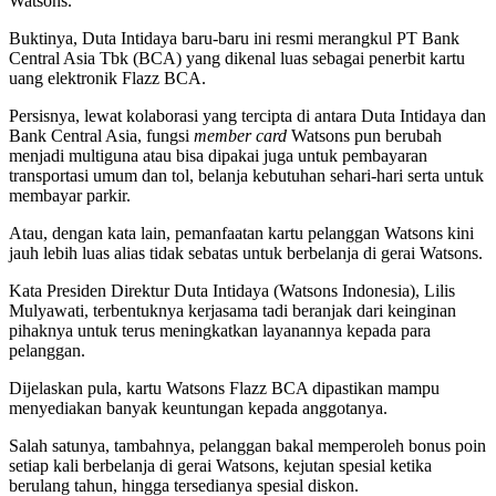
Watsons.
Buktinya, Duta Intidaya baru-baru ini resmi merangkul PT Bank
Central Asia Tbk (BCA) yang dikenal luas sebagai penerbit kartu
uang elektronik Flazz BCA.
Persisnya, lewat kolaborasi yang tercipta di antara Duta Intidaya dan
Bank Central Asia, fungsi
member card
Watsons pun berubah
menjadi multiguna atau bisa dipakai juga untuk pembayaran
transportasi umum dan tol, belanja kebutuhan sehari-hari serta untuk
membayar parkir.
Atau, dengan kata lain, pemanfaatan kartu pelanggan Watsons kini
jauh lebih luas alias tidak sebatas untuk berbelanja di gerai Watsons.
Kata Presiden Direktur Duta Intidaya (Watsons Indonesia), Lilis
Mulyawati, terbentuknya kerjasama tadi beranjak dari keinginan
pihaknya untuk terus meningkatkan layanannya kepada para
pelanggan.
Dijelaskan pula, kartu Watsons Flazz BCA dipastikan mampu
menyediakan banyak keuntungan kepada anggotanya.
Salah satunya, tambahnya, pelanggan bakal memperoleh bonus poin
setiap kali berbelanja di gerai Watsons, kejutan spesial ketika
berulang tahun, hingga tersedianya spesial diskon.