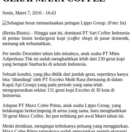
Senin, Maret 7, 2016
-
16:43
(Berita-Bisnis) – Hingga saat ini, dominasi PT Sari Coffee Indonesia
di pentas bisnis kedai/gerai kopi (
coffee shop
) di pasar domestik,
memang tak terbantahkan.
Per medio Desember tahun lalu misalnya, anak usaha PT Mitra
Adiperkasa Tbk ini sudah menghadirkan lebih dari 230 gerai kopi
yang bertajuk Starbucks di seluruh Indonesia.
Sebuah kondisi, yang jika ditilik dari jumlah gerai, sepertinya hanya
bisa ‘ditandingi’ oleh PT Excelso Multi Rasa (bernaung di dalam
Kapal Api Group) yang pada periode yang sama telah
mengoperasikan sekitar 131 gerai kopi Excelso di 30 kota di
Indonesia.
Adapun PT Maxx Cofee Prima, anak usaha Lippo Group, yang
belakangan berkecimpung di arena yang sama, baru menghadirkan
50 gerai Maxx Coffee. Itu pun terhitung per awal Maret tahun ini.
Meski demikian, mengingat terbukanya peluang yang menggiurkan,
Maxx Cofee Prima tampaknya sudah menyiapkan agenda ekspansi