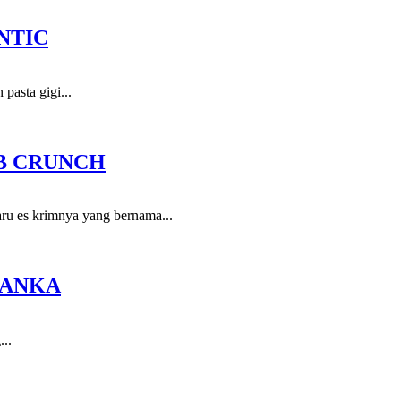
NTIC
asta gigi...
B CRUNCH
ru es krimnya yang bernama...
LANKA
...