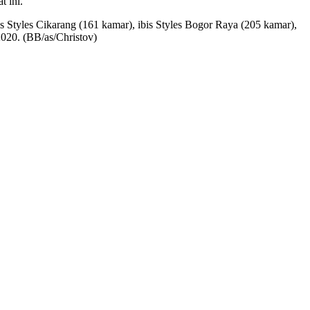
t ini.
bis Styles Cikarang (161 kamar), ibis Styles Bogor Raya (205 kamar),
2020. (BB/as/Christov)