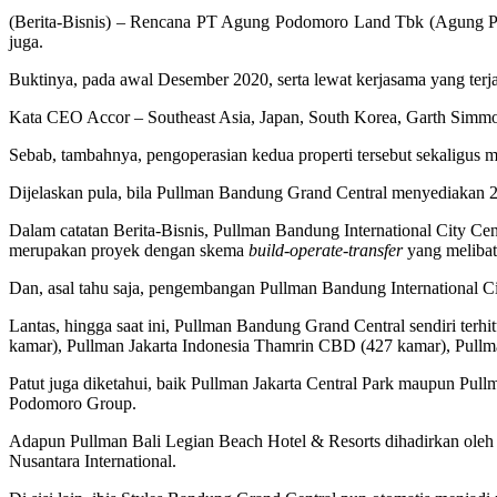
(Berita-Bisnis) – Rencana PT Agung Podomoro Land Tbk (Agung Pod
juga.
Buktinya, pada awal Desember 2020, serta lewat kerjasama yang te
Kata CEO Accor – Southeast Asia, Japan, South Korea, Garth Simmo
Sebab, tambahnya, pengoperasian kedua properti tersebut sekaligus m
Dijelaskan pula, bila Pullman Bandung Grand Central menyediakan 
Dalam catatan Berita-Bisnis, Pullman Bandung International City Cent
merupakan proyek dengan skema
build-operate-transfer
yang melibat
Dan, asal tahu saja, pengembangan Pullman Bandung International City
Lantas, hingga saat ini, Pullman Bandung Grand Central sendiri terh
kamar), Pullman Jakarta Indonesia Thamrin CBD (427 kamar), Pullma
Patut juga diketahui, baik Pullman Jakarta Central Park maupun Pu
Podomoro Group.
Adapun Pullman Bali Legian Beach Hotel & Resorts dihadirkan oleh
Nusantara International.