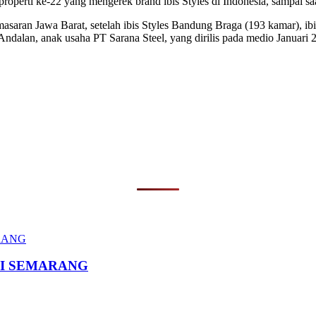
properti ke-22 yang mengerek brand ibis Styles di Indonesia, sampai saa
pemasaran Jawa Barat, setelah ibis Styles Bandung Braga (193 kamar), i
 Andalan, anak usaha PT Sarana Steel, yang dirilis pada medio Januari 
I SEMARANG