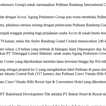
omoro Group) untuk meramaikan Pullman Bandung International City
rjalin dengan Accor, Agung Podomoro Group pun resmi membuka Pullm
ns, pihaknya merasa senang dengan peluncuran Pullman Bandung Grand
enjadi tonggak penting bagi perjalanan usaha Accor di ranah bisnis
hos
279 kamar, maka ibis Styles Bandung Grand Central menawarkan 240 
er seluas 1,9 hektar yang terletak di bilangan Jalan Diponegoro dan Ja
kan PT Tritunggal Lestari Makmur -anak usaha Agung Podomoro Grou
 Center yang diperkirakan menelan dana investasi hingga Rp 954 miliar
itung sebagai properti ke-5 yang mengibarkan label Pullman di pasar 
n Jakarta Central Park (317 kamar), dan Pullman Ciawi Vimala Hills 
llman Ciawi Vimala Hills Resort Spa & Convention Hotel yang dikemb
 PT Bakrieland Development Tbk melalui PT Bakrie Hotel & Resort d