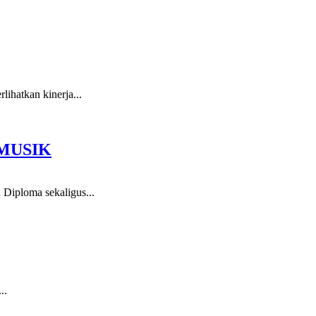
ihatkan kinerja...
 MUSIK
 Diploma sekaligus...
..