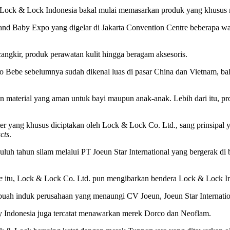
 PT Lock & Lock Indonesia bakal mulai memasarkan produk yang khusus
y and Baby Expo yang digelar di Jakarta Convention Centre beberapa 
cangkir, produk perawatan kulit hingga beragam aksesoris.
lo Bebe sebelumnya sudah dikenal luas di pasar China dan Vietnam, b
 material yang aman untuk bayi maupun anak-anak. Lebih dari itu, p
r yang khusus diciptakan oleh Lock & Lock Co. Ltd., sang prinsipal 
cts
.
uluh tahun silam melalui PT Joeun Star International yang bergerak di
e
itu, Lock & Lock Co. Ltd. pun mengibarkan bendera Lock & Lock In
buah induk perusahaan yang menaungi CV Joeun, Joeun Star Internatio
 Indonesia juga tercatat menawarkan merek Dorco dan Neoflam.