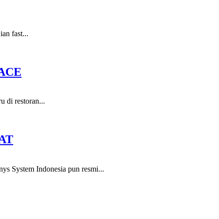
n fast...
ACE
 di restoran...
AT
nys System Indonesia pun resmi...