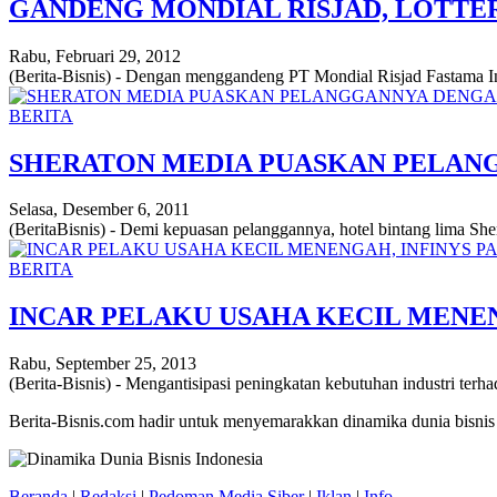
GANDENG MONDIAL RISJAD, LOTTER
Rabu, Februari 29, 2012
(Berita-Bisnis) - Dengan menggandeng PT Mondial Risjad Fastama Indo
BERITA
SHERATON MEDIA PUASKAN PELAN
Selasa, Desember 6, 2011
(BeritaBisnis) - Demi kepuasan pelanggannya, hotel bintang lima Sher
BERITA
INCAR PELAKU USAHA KECIL MENE
Rabu, September 25, 2013
(Berita-Bisnis) - Mengantisipasi peningkatan kebutuhan industri ter
Berita-Bisnis.com hadir untuk menyemarakkan dinamika dunia bisnis
Beranda
|
Redaksi
|
Pedoman Media Siber
|
Iklan
|
Info