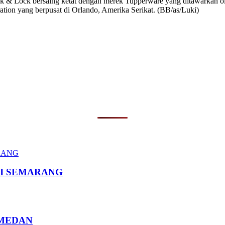
ck & Lock bersaing ketat dengan merek Tupperware yang ditawarkan o
ion yang berpusat di Orlando, Amerika Serikat. (BB/as/Luki)
I SEMARANG
 MEDAN