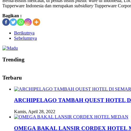
Berita-Bisnis mencatat, di pentas bisnis
plastic ware
di Indonesia, Lo
Tupperware Indonesia dan merupakan
subsidiary
Tupperware Corporat
Bagikan :
Berikutnya
Sebelumnya
Trending
Terbaru
ARCHIPELAGO TAMBAH QUEST HOTEL D
Kamis, April 28, 2022
OMEGA BAKAL LANSIR CORDEX HOTEL