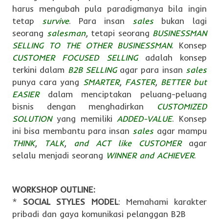
harus mengubah pula paradigmanya bila ingin
tetap
survive
. Para insan
sales
bukan lagi
seorang
salesman
, tetapi seorang
BUSINESSMAN
SELLING TO THE OTHER BUSINESSMAN
. Konsep
CUSTOMER FOCUSED SELLING
adalah konsep
terkini dalam
B2B SELLING
agar para insan
sales
punya cara yang
SMARTER
,
FASTER
,
BETTER but
EASIER
dalam menciptakan peluang-peluang
bisnis dengan menghadirkan
CUSTOMIZED
SOLUTION
yang memiliki
ADDED-VALUE
. Konsep
ini bisa membantu para insan
sales
agar mampu
THINK
,
TALK
,
and ACT like CUSTOMER
agar
selalu menjadi seorang
WINNER and ACHIEVER
.
WORKSHOP OUTLINE:
*
SOCIAL STYLES MODEL
: Memahami karakter
pribadi dan gaya komunikasi pelanggan B2B