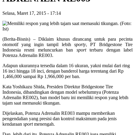
Selasa, Maret 17, 2015
-
17:14
(Berita-Bisnis) – Diklaim khusus dirancang untuk para pecinta
otomotif yang ingin tampil lebih
sporty
, PT Bridgestone Tire
Indonesia resmi meluncurkan ban
sport
terbaru dengan label
Potenza Adrenalin RE003.
Adapun ukurannya tersedia dalam 16 ukuran, yakni mulai dari ring
16 inci hingga 18 inci, dengan banderol harga terentang dari Rp
1,466,000 sampai Rp 1,966,000 per ban.
Kata Yoshikazu Shida, Presiden Direktur Bridgestone Tire
Indonesia, dibandingkan dengan model sebelumnya (Potenza
Adrenalin RE002), ban model baru ini memiliki respon yang lebih
tajam saat memasuki tikungan.
Dijelaskan, Potenza Adrenalin RE003 mampu memberikan
pengendalian yang presisi dan kontrol maksimum pada jenis
kendaraan
sport
menengah.
Dan, lebih dari itu, Potenza Adrenalin RE003 juga memiliki