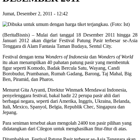
Jumat, Desember 2, 2011
-
12:42
(BeritaBisnis) – Mulai dari tanggal 18 Desember 2011 hingga 28
Januari 2012 akan digelar Festival Patung Pasir terbesar se-Asia
Tenggara di Alam Fantasia Taman Budaya, Sentul City.
Festival dengan tema
Wonders of Indonesia
dan
Wonders of World
itu akan menampilkan 40 pahatan patung pasir yang membentuk
figur seperti Komodo, Badak Bercula Satu, Wayang, Candi
Borobudur, Prambanan, Rumah Gadang, Barong, Taj Mahal, Big
Ben, Piramid, dan Pharos.
Menurut Gita Aryanti, Direktur Winmark Mendawai Indonesia,
penyelenggara festival, bakal hadir 22 perupa pasir ahli dari
berbagai negara, seperti dari Amerika, Inggris, Ukraina, Belanda,
Itali, Mexico, Spanyol, Belgia, Republik Chec, Singapura dan
Jepang.
Para seniman tersebut akan mengolah 2400 ton pasir pilihan yang
didatangkan dari Cilegon untuk menghasilkan fitur-fitur di atas.
Ditambahkan, Festival Patung Pasir terbesar se-Asia Tenggara akan