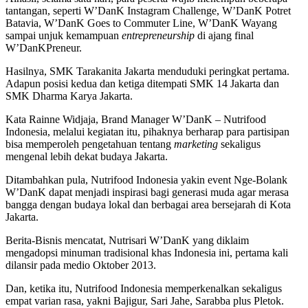
tantangan, seperti W’DanK Instagram Challenge, W’DanK Potret
Batavia, W’DanK Goes to Commuter Line, W’DanK Wayang
sampai unjuk kemampuan
entrepreneurship
di ajang final
W’DanKPreneur.
Hasilnya, SMK Tarakanita Jakarta menduduki peringkat pertama.
Adapun posisi kedua dan ketiga ditempati SMK 14 Jakarta dan
SMK Dharma Karya Jakarta.
Kata Rainne Widjaja, Brand Manager W’DanK – Nutrifood
Indonesia, melalui kegiatan itu, pihaknya berharap para partisipan
bisa memperoleh pengetahuan tentang
marketing
sekaligus
mengenal lebih dekat budaya Jakarta.
Ditambahkan pula, Nutrifood Indonesia yakin event Nge-Bolank
W’DanK dapat menjadi inspirasi bagi generasi muda agar merasa
bangga dengan budaya lokal dan berbagai area bersejarah di Kota
Jakarta.
Berita-Bisnis mencatat, Nutrisari W’DanK yang diklaim
mengadopsi minuman tradisional khas Indonesia ini, pertama kali
dilansir pada medio Oktober 2013.
Dan, ketika itu, Nutrifood Indonesia memperkenalkan sekaligus
empat varian rasa, yakni Bajigur, Sari Jahe, Sarabba plus Pletok.