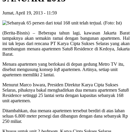
Jumat, April 19, 2013
-
11:59
(Berita-Bisnis) – Beberapa tahun lagi, kawasan Jakarta Barat
tampaknya akan semakin ramai dengan bangunan apartemen. Hal
ini tak lepas dari rencana PT Karya Cipta Sukses Selaras yang akan
membangun menara apartemen Satu8 Residence di Kedoya, Jakarta
Barat.
Menara apartemen yang berlokasi di depan gedung Metro TV itu,
disebut mengusung konsep
loft
apartemen. Artinya, setiap unit
apartemen memiliki 2 lantai.
Menurut Marco Iswara, Presiden Direktur Karya Cipta Sukses
Selaras, pihaknya bakal menghadirkan dua menara apartemen Satu8
Residence setinggi 25 lantai serta dengan kapasitas sebanyak 168
unit apartemen.
Ditambahkan, dua menara apartemen tersebut berdiri di atas lahan
seluas 6.800 meter persegi dan dibangun dengan dana sebanyak Rp
250 miliar.
Khusus untuk unit 2
bedroom
, Karya Cipta Sukses Selaras