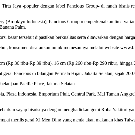
s Tirta Jaya -populer dengan label Pancious Group- di ranah bisnis
y (Brooklyn Indonesia), Pancious Group memperkenalkan lima varian
 Banana Palm.
rsi besar tersebut dipastikan berkualitas serta ditawarkan dengan harga
but, konsumen disarankan untuk memesannya melalui website www.bro
 cm (Rp 36 ribu-Rp 39 ribu), 16 cm (Rp 260 ribu-Rp 290 ribu), hingga
 gerai Pancious di bilangan Permata Hijau, Jakarta Selatan, sejak 2007
belanjaan Pacific Place, Jakarta Selatan.
donesia, Plaza Indonesia, Emporium Pluit, Central Park, Mal Taman Ang
elebarkan sayap bisnisnya dengan menghadirkan gerai Roba Yakitori ya
sempat merilis gerai Xi Men Ding yang menjajakan makanan khas Taiwa