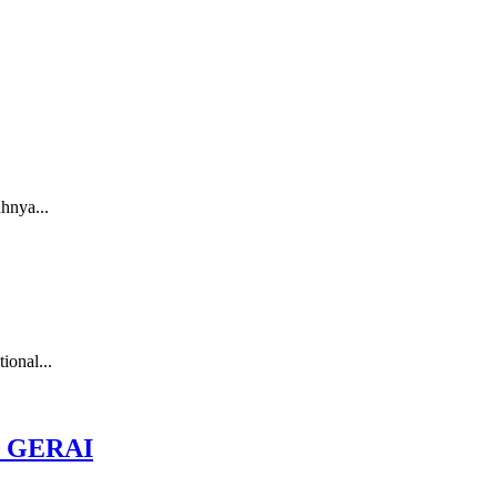
hnya...
ional...
 GERAI