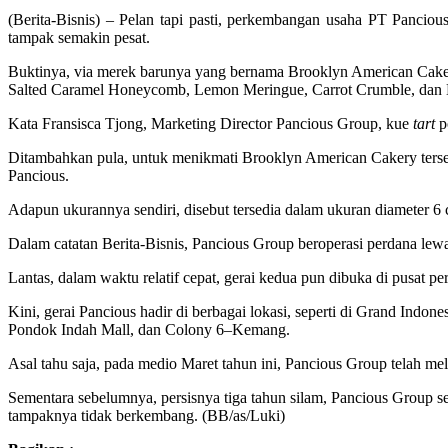
(Berita-Bisnis) – Pelan tapi pasti, perkembangan usaha PT Panciou
tampak semakin pesat.
Buktinya, via merek barunya yang bernama Brooklyn American Caker
Salted Caramel Honeycomb, Lemon Meringue, Carrot Crumble, dan
Kata Fransisca Tjong, Marketing Director Pancious Group, kue
tart
po
Ditambahkan pula, untuk menikmati Brooklyn American Cakery terse
Pancious.
Adapun ukurannya sendiri, disebut tersedia dalam ukuran diameter 6
Dalam catatan Berita-Bisnis, Pancious Group beroperasi perdana lewat
Lantas, dalam waktu relatif cepat, gerai kedua pun dibuka di pusat per
Kini, gerai Pancious hadir di berbagai lokasi, seperti di Grand In
Pondok Indah Mall, dan Colony 6–Kemang.
Asal tahu saja, pada medio Maret tahun ini, Pancious Group telah m
Sementara sebelumnya, persisnya tiga tahun silam, Pancious Group 
tampaknya tidak berkembang. (BB/as/Luki)