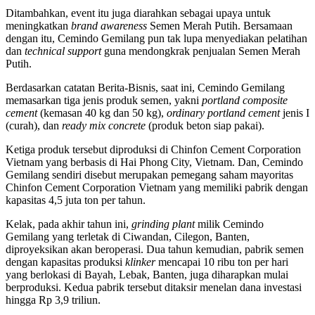
Ditambahkan, event itu juga diarahkan sebagai upaya untuk
meningkatkan
brand awareness
Semen Merah Putih. Bersamaan
dengan itu, Cemindo Gemilang pun tak lupa menyediakan pelatihan
dan
technical support
guna mendongkrak penjualan Semen Merah
Putih.
Berdasarkan catatan Berita-Bisnis, saat ini, Cemindo Gemilang
memasarkan tiga jenis produk semen, yakni
portland composite
cement
(kemasan 40 kg dan 50 kg),
ordinary portland cement
jenis I
(curah), dan
ready mix concrete
(produk beton siap pakai).
Ketiga produk tersebut diproduksi di Chinfon Cement Corporation
Vietnam yang berbasis di Hai Phong City, Vietnam. Dan, Cemindo
Gemilang sendiri disebut merupakan pemegang saham mayoritas
Chinfon Cement Corporation Vietnam yang memiliki pabrik dengan
kapasitas 4,5 juta ton per tahun.
Kelak, pada akhir tahun ini,
grinding plant
milik Cemindo
Gemilang yang terletak di Ciwandan, Cilegon, Banten,
diproyeksikan akan beroperasi. Dua tahun kemudian, pabrik semen
dengan kapasitas produksi
klinker
mencapai 10 ribu ton per hari
yang berlokasi di Bayah, Lebak, Banten, juga diharapkan mulai
berproduksi. Kedua pabrik tersebut ditaksir menelan dana investasi
hingga Rp 3,9 triliun.