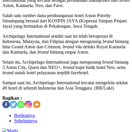
International yang tercatat sebagai perusahaan manajemen dari Hotel
Aston, Kamuela, Neo, dan Fave.
Salah satu sumber dana pembangunan hotel Aston Priority
Simatupang berasal dari KOSPIN JAYA (Koperasi Simpan Pinjam
Jaya) yang bermarkas di Pekalongan, Jawa Tengah.
Archipelago International sendiri saat ini telah beroperasi di
Indonesia, Malaysia, dan Filipina dengan mengusung
brand
bintang
lima Grand Aston dan Crimson,
brand
vila deluks Royal Kamuela
dan Kamuela, dan
brand
bintang empat Aston.
Selain itu, Archipelago International juga mengusung
brand
bintang
3 Aston City, Quest dan NEO+,
brand
bujet butik hotel Neo, serta
brand
untuk hotel pelayanan terpilih favehotel.
Sampai saat ini, Archipelago International tercatat mengelola sekitar
49 hotel di seluruh Indonesia dan Asia Tenggara. (BB/Luki)
Bagikan :
Berikutnya
Sebelumnya