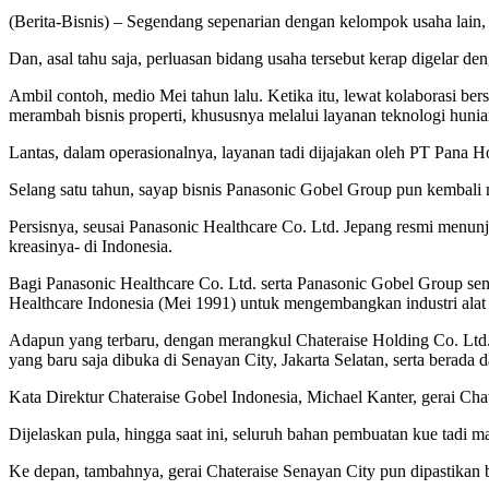
(Berita-Bisnis) – Segendang sepenarian dengan kelompok usaha lain
Dan, asal tahu saja, perluasan bidang usaha tersebut kerap digelar d
Ambil contoh, medio Mei tahun lalu. Ketika itu, lewat kolaborasi be
merambah bisnis properti, khususnya melalui layanan teknologi hunia
Lantas, dalam operasionalnya, layanan tadi dijajakan oleh PT Pana 
Selang satu tahun, sayap bisnis Panasonic Gobel Group pun kembali m
Persisnya, seusai Panasonic Healthcare Co. Ltd. Jepang resmi menu
kreasinya- di Indonesia.
Bagi Panasonic Healthcare Co. Ltd. serta Panasonic Gobel Group sen
Healthcare Indonesia (Mei 1991) untuk mengembangkan industri alat 
Adapun yang terbaru, dengan merangkul Chateraise Holding Co. Ltd.
yang baru saja dibuka di Senayan City, Jakarta Selatan, serta berad
Kata Direktur Chateraise Gobel Indonesia, Michael Kanter, gerai Ch
Dijelaskan pula, hingga saat ini, seluruh bahan pembuatan kue tadi m
Ke depan, tambahnya, gerai Chateraise Senayan City pun dipastikan