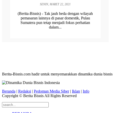
SENIN, MARET 22, 2021
(Berita-Bisnis) - Tak jauh beda dengan wilayah
pemasaran lainnya di pasar domestik, Pulau
Sumatera pun tetap menjadi fokus perhatian
dalam...
Berita-Bisnis.com hadir untuk menyemarakkan dinamika dunia bisnis
Beranda
|
Redaksi
|
Pedoman Media Siber
|
Iklan
|
Info
Copyright © Berita Bisnis All Rights Reserved