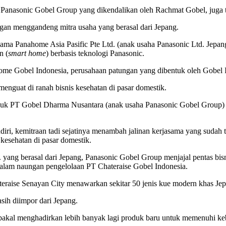
, Panasonic Gobel Group yang dikendalikan oleh Rachmat Gobel, juga 
engan menggandeng mitra usaha yang berasal dari Jepang.
rsama Panahome Asia Pasific Pte Ltd. (anak usaha Panasonic Ltd. Jepan
n (
smart home
) berbasis teknologi Panasonic.
Home Gobel Indonesia, perusahaan patungan yang dibentuk oleh Gobel I
enguat di ranah bisnis kesehatan di pasar domestik.
njuk PT Gobel Dharma Nusantara (anak usaha Panasonic Gobel Group) s
diri, kemitraan tadi sejatinya menambah jalinan kerjasama yang sudah
kesehatan di pasar domestik.
 yang berasal dari Jepang, Panasonic Gobel Group menjajal pentas bis
a dalam naungan pengelolaan PT Chateraise Gobel Indonesia.
ateraise Senayan City menawarkan sekitar 50 jenis kue modern khas Je
asih diimpor dari Jepang.
 bakal menghadirkan lebih banyak lagi produk baru untuk memenuhi k