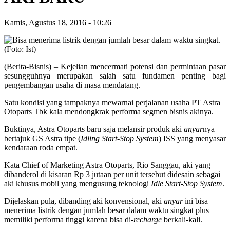
Kamis, Agustus 18, 2016
-
10:26
(Berita-Bisnis) – Kejelian mencermati potensi dan permintaan pasar
sesungguhnya merupakan salah satu fundamen penting bagi
pengembangan usaha di masa mendatang.
Satu kondisi yang tampaknya mewarnai perjalanan usaha PT Astra
Otoparts Tbk kala mendongkrak performa segmen bisnis akinya.
Buktinya, Astra Otoparts baru saja melansir produk aki
anyar
nya
bertajuk GS Astra tipe (
Idling Start-Stop System
) ISS yang menyasar
kendaraan roda empat.
Kata Chief of Marketing Astra Otoparts, Rio Sanggau, aki yang
dibanderol di kisaran Rp 3 jutaan per unit tersebut didesain sebagai
aki khusus mobil yang mengusung teknologi
Idle Start-Stop System
.
Dijelaskan pula, dibanding aki konvensional, aki
anyar
ini bisa
menerima listrik dengan jumlah besar dalam waktu singkat plus
memiliki performa tinggi karena bisa di-
recharge
berkali-kali.