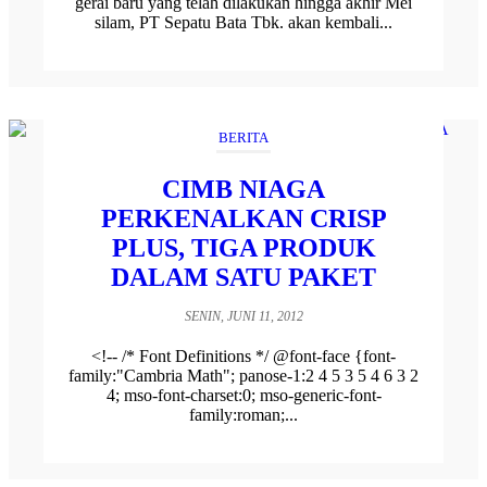
gerai baru yang telah dilakukan hingga akhir Mei
silam, PT Sepatu Bata Tbk. akan kembali...
BERITA
CIMB NIAGA
PERKENALKAN CRISP
PLUS, TIGA PRODUK
DALAM SATU PAKET
SENIN, JUNI 11, 2012
<!-- /* Font Definitions */ @font-face {font-
family:"Cambria Math"; panose-1:2 4 5 3 5 4 6 3 2
4; mso-font-charset:0; mso-generic-font-
family:roman;...