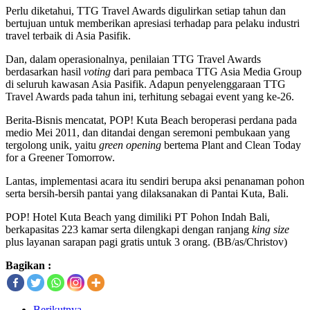
Perlu diketahui, TTG Travel Awards digulirkan setiap tahun dan
bertujuan untuk memberikan apresiasi terhadap para pelaku industri
travel terbaik di Asia Pasifik.
Dan, dalam operasionalnya, penilaian TTG Travel Awards
berdasarkan hasil
voting
dari para pembaca TTG Asia Media Group
di seluruh kawasan Asia Pasifik. Adapun penyelenggaraan TTG
Travel Awards pada tahun ini, terhitung sebagai event yang ke-26.
Berita-Bisnis mencatat, POP! Kuta Beach beroperasi perdana pada
medio Mei 2011, dan ditandai dengan seremoni pembukaan yang
tergolong unik, yaitu
green opening
bertema Plant and Clean Today
for a Greener Tomorrow.
Lantas, implementasi acara itu sendiri berupa aksi penanaman pohon
serta bersih-bersih pantai yang dilaksanakan di Pantai Kuta, Bali.
POP! Hotel Kuta Beach yang dimiliki PT Pohon Indah Bali,
berkapasitas 223 kamar serta dilengkapi dengan ranjang
king size
plus layanan sarapan pagi gratis untuk 3 orang. (BB/as/Christov)
Bagikan :
Berikutnya