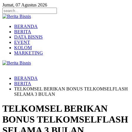
Jumat, 07 Agustus 2026
BERANDA
BERITA
DATA BISNIS
EVENT
KOLOM
MARKETING
BERANDA
BERITA
TELKOMSEL BERIKAN BONUS TELKOMSELFLASH
SELAMA 3 BULAN
TELKOMSEL BERIKAN
BONUS TELKOMSELFLASH
SELAMA 3 BULAN