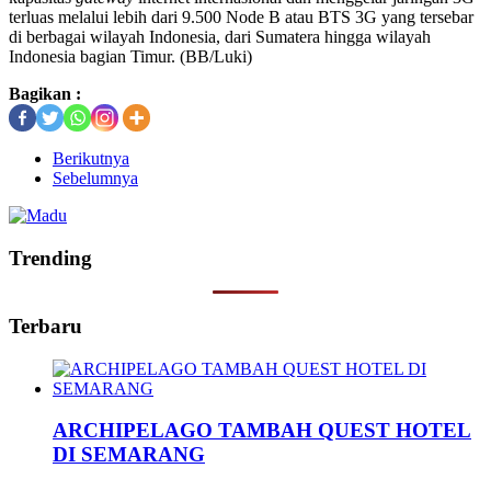
terluas melalui lebih dari 9.500 Node B atau BTS 3G yang tersebar
di berbagai wilayah Indonesia, dari Sumatera hingga wilayah
Indonesia bagian Timur. (BB/Luki)
Bagikan :
Berikutnya
Sebelumnya
Trending
Terbaru
ARCHIPELAGO TAMBAH QUEST HOTEL
DI SEMARANG