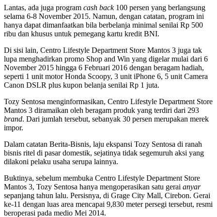
Lantas, ada juga program
cash back
100 persen yang berlangsung
selama 6-8 November 2015. Namun, dengan catatan, program ini
hanya dapat dimanfaatkan bila berbelanja minimal senilai Rp 500
ribu dan khusus untuk pemegang kartu kredit BNI.
Di sisi lain, Centro Lifestyle Department Store Mantos 3 juga tak
lupa menghadirkan promo Shop and Win yang digelar mulai dari 6
November 2015 hingga 6 Februari 2016 dengan beragam hadiah,
seperti 1 unit motor Honda Scoopy, 3 unit iPhone 6, 5 unit Camera
Canon DSLR plus kupon belanja senilai Rp 1 juta.
Tozy Sentosa menginformasikan, Centro Lifestyle Department Store
Mantos 3 diramaikan oleh beragam produk yang terdiri dari 293
brand
. Dari jumlah tersebut, sebanyak 30 persen merupakan merek
impor.
Dalam catatan Berita-Bisnis, laju ekspansi Tozy Sentosa di ranah
bisnis ritel di pasar domestik, sejatinya tidak segemuruh aksi yang
dilakoni pelaku usaha serupa lainnya.
Buktinya, sebelum membuka Centro Lifestyle Department Store
Mantos 3, Tozy Sentosa hanya mengoperasikan satu gerai
anyar
sepanjang tahun lalu. Persisnya, di Grage City Mall, Cirebon. Gerai
ke-11 dengan luas area mencapai 9,830 meter persegi tersebut, resmi
beroperasi pada medio Mei 2014.