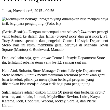
Jumat, November 6, 2015
-
09:56
(Berita-Bisnis) – Dengan menempati area seluas 9,744 meter persegi
yang terbagi ke dalam dua lantai (
ground floor
dan
first floor
), PT
Tozy Sentosa -pemilik dan pengelola Centro Lifestyle Department
Store- hari ini resmi membuka gerai barunya di Manado Town
Square (Mantos) 3, Boulevard, Manado.
Dan, asal tahu saja, gerai
anyar
Centro Lifestyle Department Store
itu, terhitung sebagai gerai yang ke-12, sampai saat ini.
Kata Atok Suharto, Store Manager Centro Lifestyle Department
Store Mantos 3, untuk menyemarakkan seremoni pembukaan gerai
baru tersebut, pihaknya menyajikan berbagai program yang
diharapkan bisa menjadi daya tarik bagi para pengunjung.
Salah satunya adalah diskon hingga 50 persen dari berbagai
brand
ternama, antara lain, L’oreal, Maybelline, Revlon, Luire, Karya
Karema, Icon, Cocolulu, Wacoal, Jockey, Sorella, dan Pierre
Cardin.