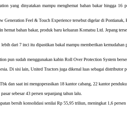
ration yang dinyatakan mampu menghemat bahan bakar hingga 16 pe
 Generation Feel & Touch Experience tersebut digelar di Pontianak,
in hemat bahan bakar, produk baru keluaran Komatsu Ltd. Jepang ters
an lebih dari 7 inci itu dipastikan bakal mampu memberikan kemudahan
n pun sudah menggunakan kabin Roll Over Protection System bersertif
nesia. Di sisi lain, United Tractors juga dikenal luas sebagai distribu
 Tbk dan saat ini mengoperasikan 18 kantor cabang, 22 kantor pendukun
pasar sebesar 43 persen sepanjang tahun lalu.
tan bersih konsolidasi senilai Rp 55,95 triliun, meningkat 1,6 persen