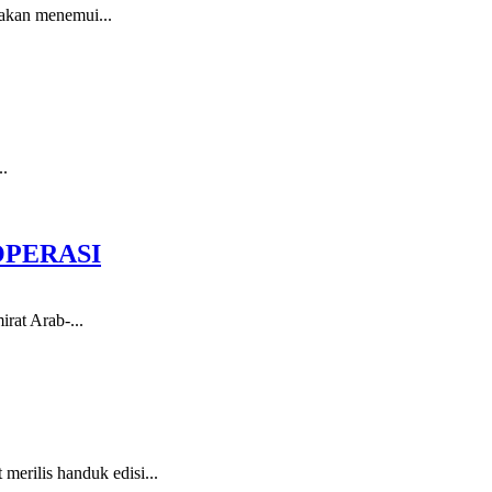
 akan menemui...
..
OPERASI
rat Arab-...
erilis handuk edisi...