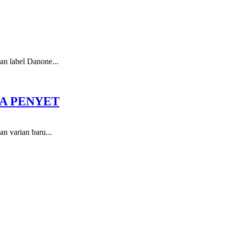
an label Danone...
GA PENYET
n varian baru...