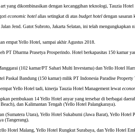
t art yang dikombinasikan dengan kecanggihan teknologi, Tauzia Hot
gori
economic hotel
alias setingkat di atas
budget hotel
dengan sasaran 
Jalan Jend. Gatot Subroto, Jakarta Selatan, ini telah mengungkapkan n
 empat Yello Hotel, sampai akhir Agustus 2018.
eh PT Dharma Prasetya Prosperindo. Hotel berkapasitas 150 kamar yan
anggarai (102 kamar/PT Sahari Multi Investama) dan Yello Hotel Harm
el Paskal Bandung (150 kamar) milik PT Indonesia Paradise Property
empat Yello Hotel tadi, kinerja Tauzia Hotel Management lewat
econom
an pembukaan 14 Yello Hotel anyar yang tersebar di berbagai daerah
 Beach), dan Kalimantan Tengah (Yello Hotel Palangkaraya).
an (Sumatera Utara), Yello Hotel Sukabumi (Jawa Barat), Yello Hotel 
aya (Tangerang).
 Yello Hotel Malang, Yello Hotel Rungkut Surabaya, dan Yello Hotel 