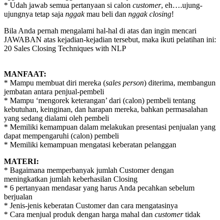
* Udah jawab semua pertanyaan si calon
customer
, eh….ujung-
ujungnya tetap saja
nggak
mau beli dan
nggak closing
!
Bila Anda pernah mengalami hal-hal di atas dan ingin mencari
JAWABAN atas kejadian-kejadian tersebut, maka ikuti pelatihan ini:
20 Sales Closing Techniques with NLP
MANFAAT:
* Mampu membuat diri mereka (
sales person
) diterima, membangun
jembatan antara penjual-pembeli
* Mampu ‘mengorek keterangan’ dari (calon) pembeli tentang
kebutuhan, keinginan, dan harapan mereka, bahkan permasalahan
yang sedang dialami oleh pembeli
* Memiliki kemampuan dalam melakukan presentasi penjualan yang
dapat mempengaruhi (calon) pembeli
* Memiliki kemampuan mengatasi keberatan pelanggan
MATERI:
* Bagaimana memperbanyak jumlah Customer dengan
meningkatkan jumlah keberhasilan Closing
* 6 pertanyaan mendasar yang harus Anda pecahkan sebelum
berjualan
* Jenis-jenis keberatan Customer dan cara mengatasinya
* Cara menjual produk dengan harga mahal dan
customer
tidak