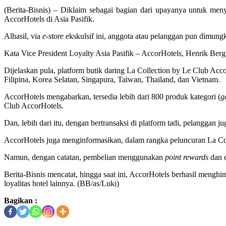
(Berita-Bisnis) – Diklaim sebagai bagian dari upayanya untuk me
AccorHotels di Asia Pasifik.
Alhasil, via
e-store
ekskulsif ini, anggota atau pelanggan pun dimungki
Kata Vice President Loyalty Asia Pasifik – AccorHotels, Henrik Berg
Dijelaskan pula, platform butik daring La Collection by Le Club Acc
Filipina, Korea Selatan, Singapura, Taiwan, Thailand, dan Vietnam.
AccorHotels mengabarkan, tersedia lebih dari 800 produk kategori (
g
Club AccorHotels.
Dan, lebih dari itu, dengan bertransaksi di platform tadi, pelangga
AccorHotels juga menginformasikan, dalam rangka peluncuran La Col
Namun, dengan catatan, pembelian menggunakan
point rewards
dan d
Berita-Bisnis mencatat, hingga saat ini, AccorHotels berhasil menghi
loyalitas hotel lainnya. (BB/as/Luki)
Bagikan :