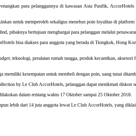
nyenangkan para pelanggannya di kawasan Asia Pasifik, AccorHotels 
nkan untuk memperoleh sekaligus menebus poin loyalitas di platform be
lind, pihaknya bertujuan menghargai para pelanggan melalui penawaran
orHotels bisa diakses para anggota yang berada di Tiongkok, Hong Kon
adget
, teknologi, peralatan rumah tangga, produk kecantikan, aksesori 
n juga memiliki kesempatan untuk membeli dengan poin, uang tunai dita
lection by Le Club AccorHotels, pelanggan dapat menikmati diskon se
ilakukan dalam rentang waktu 17 Oktober sampai 25 Oktober 2018.
mpun lebih dari 14 juta anggota lewat Le Club AccorHotels, yang dikla