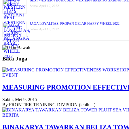
BEST WESTERN BUKA BEST WESTERN BATANG GARING PA
Selasa, April 19, 2022
JAGA LOYALITAS, PROPAN GELAR HAPPY WHEEL 2022
Selasa, April 19, 2022
Baca Juga
EVENT
MEASURING PROMOTION EFFECTI
Sabtu, Mei 9, 2015
By FRONTIER TRAINING DIVISION (lebih…)
BERITA
BINAKARYA TAWARKAN BELIZA TOW