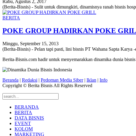
Rabu, Agustus 2, 2017
(Berita-Bisnis) - Sulit untuk dimungkiri, dinamisnya ranah bisnis hos
BERITA
POKE GROUP HADIRKAN POKE GRI
Minggu, September 15, 2013
(Berita-Bisnis) - Pelan tapi pasti, lini bisnis PT Wahana Sapta Karya
Berita-Bisnis.com hadir untuk menyemarakkan dinamika dunia bisnis
Beranda
|
Redaksi
|
Pedoman Media Siber
|
Iklan
|
Info
Copyright © Berita Bisnis All Rights Reserved
BERANDA
BERITA
DATA BISNIS
EVENT
KOLOM
MARKETING