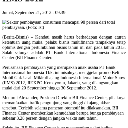
Jumat, September 21, 2012
-
09:39
(Berita-Bisnis) – Kendati masih harus berhadapan dengan aturan
ketentuan uang muka, pelaku bisnis multifinance tampaknya tetap
optimis dengan pertumbuhan bisnis tahun ini dan pada tahun 2013.
Salah satunya adalah PT Bank International Indonesia Finance
Center (BII Finance Center.
Perusahaan pembiayaan yang merupakan anak usaha PT Bank
Internasional Indonesia Tbk. ini misalnya, menggelar promo Beli
Mobil Gak Usah Mikir di ajang Indonesia International Motor Show
(IIMS) 2012, JIEXPO Kemayoran, Jakarta, yang dilangsungkan
mulai dari 20 September hingga 30 September 2012.
Menurut Alexander, Presiden Direktur BII Finance Center, pihaknya
memanfaatkan trafik pengunjung yang tinggi di ajang akbar
tersebut. Terlebih selama pameran otomotif itu dilaksanakan, BII
Finance Center memberikan kemudahan berupa bunga pembiayaan
sebesar 3,28 persen dengan jangka waktu satu tahun.
Selain itu, BII Finance Center juga menawarkan paket
ballon