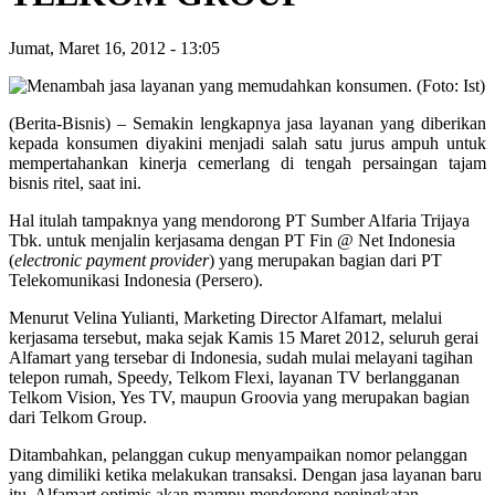
Jumat, Maret 16, 2012
-
13:05
(Berita-Bisnis) – Semakin lengkapnya jasa layanan yang diberikan
kepada konsumen diyakini menjadi salah satu jurus ampuh untuk
mempertahankan kinerja cemerlang di tengah persaingan tajam
bisnis ritel, saat ini.
Hal itulah tampaknya yang mendorong PT Sumber Alfaria Trijaya
Tbk. untuk menjalin kerjasama dengan PT Fin @ Net Indonesia
(
electronic payment provider
) yang merupakan bagian dari PT
Telekomunikasi Indonesia (Persero).
Menurut Velina Yulianti, Marketing Director Alfamart, melalui
kerjasama tersebut, maka sejak Kamis 15 Maret 2012, seluruh gerai
Alfamart yang tersebar di Indonesia, sudah mulai melayani tagihan
telepon rumah, Speedy, Telkom Flexi, layanan TV berlangganan
Telkom Vision, Yes TV, maupun Groovia yang merupakan bagian
dari Telkom Group.
Ditambahkan, pelanggan cukup menyampaikan nomor pelanggan
yang dimiliki ketika melakukan transaksi. Dengan jasa layanan baru
itu, Alfamart optimis akan mampu mendorong peningkatan