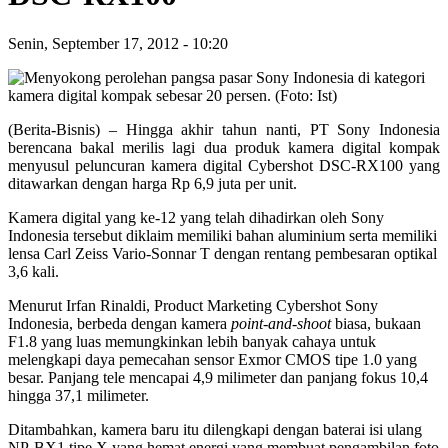
Senin, September 17, 2012
-
10:20
(Berita-Bisnis) – Hingga akhir tahun nanti, PT Sony Indonesia
berencana bakal merilis lagi dua produk kamera digital kompak
menyusul peluncuran kamera digital Cybershot DSC-RX100 yang
ditawarkan dengan harga Rp 6,9 juta per unit.
Kamera digital yang ke-12 yang telah dihadirkan oleh Sony
Indonesia tersebut diklaim memiliki bahan aluminium serta memiliki
lensa Carl Zeiss Vario-Sonnar T dengan rentang pembesaran optikal
3,6 kali.
Menurut Irfan Rinaldi, Product Marketing Cybershot Sony
Indonesia, berbeda dengan kamera
point-and-shoot
biasa, bukaan
F1.8 yang luas memungkinkan lebih banyak cahaya untuk
melengkapi daya pemecahan sensor Exmor CMOS tipe 1.0 yang
besar. Panjang tele mencapai 4,9 milimeter dan panjang fokus 10,4
hingga 37,1 milimeter.
Ditambahkan, kamera baru itu dilengkapi dengan baterai isi ulang
NP-BX1 tipe X yang hemat energi yang membuat pengambilan foto