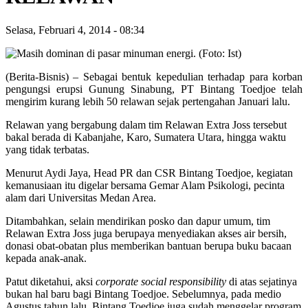
Selasa, Februari 4, 2014
-
08:34
(Berita-Bisnis) – Sebagai bentuk kepedulian terhadap para korban
pengungsi erupsi Gunung Sinabung, PT Bintang Toedjoe telah
mengirim kurang lebih 50 relawan sejak pertengahan Januari lalu.
Relawan yang bergabung dalam tim Relawan Extra Joss tersebut
bakal berada di Kabanjahe, Karo, Sumatera Utara, hingga waktu
yang tidak terbatas.
Menurut Aydi Jaya, Head PR dan CSR Bintang Toedjoe, kegiatan
kemanusiaan itu digelar bersama Gemar Alam Psikologi, pecinta
alam dari Universitas Medan Area.
Ditambahkan, selain mendirikan posko dan dapur umum, tim
Relawan Extra Joss juga berupaya menyediakan akses air bersih,
donasi obat-obatan plus memberikan bantuan berupa buku bacaan
kepada anak-anak.
Patut diketahui, aksi
corporate social responsibility
di atas sejatinya
bukan hal baru bagi Bintang Toedjoe. Sebelumnya, pada medio
Agustus tahun lalu, Bintang Toedjoe juga sudah menggelar program