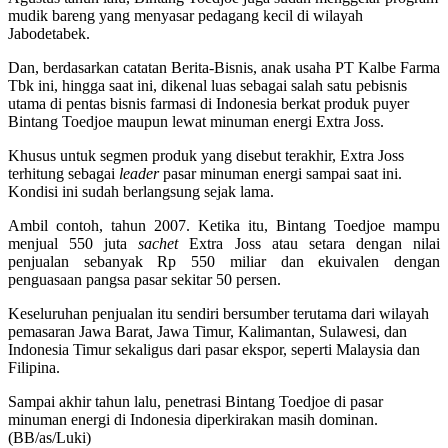
mudik bareng yang menyasar pedagang kecil di wilayah
Jabodetabek.
Dan, berdasarkan catatan Berita-Bisnis, anak usaha PT Kalbe Farma
Tbk ini, hingga saat ini, dikenal luas sebagai salah satu pebisnis
utama di pentas bisnis farmasi di Indonesia berkat produk puyer
Bintang Toedjoe maupun lewat minuman energi Extra Joss.
Khusus untuk segmen produk yang disebut terakhir, Extra Joss
terhitung sebagai
leader
pasar minuman energi sampai saat ini.
Kondisi ini sudah berlangsung sejak lama.
Ambil contoh, tahun 2007. Ketika itu, Bintang Toedjoe mampu
menjual 550 juta
sachet
Extra Joss atau setara dengan nilai
penjualan sebanyak Rp 550 miliar dan ekuivalen dengan
penguasaan pangsa pasar sekitar 50 persen.
Keseluruhan penjualan itu sendiri bersumber terutama dari wilayah
pemasaran Jawa Barat, Jawa Timur, Kalimantan, Sulawesi, dan
Indonesia Timur sekaligus dari pasar ekspor, seperti Malaysia dan
Filipina.
Sampai akhir tahun lalu, penetrasi Bintang Toedjoe di pasar
minuman energi di Indonesia diperkirakan masih dominan.
(BB/as/Luki)