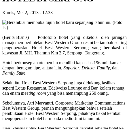
Kamis, Mei 2, 2013
-
12:33
(Berita-Bisnis) – Portofolio hotel yang dikelola oleh jaringan
manajemen perhotelan Best Western Group resmi bertambah seiring
pengoperasian Hotel Best Western Serpong yang berlokasi di
kawasan Jl. MH. Thamrin Km 2,7, Serpong, Tangerang.
Hotel berkonsep apartemen itu memiliki kapasitas 196 unit kamar
dengan beragam tipe, antara lain,
Superior
,
Deluxe
,
Family
, dan
Family Suite
.
Selain itu, Hotel Best Western Serpong juga didukung fasilitas
seperti Lotus Restaurant, Edelweiss Lounge and Bar, kolam renang,
dan enam
meeting room
yang bisa menampung 250 orang.
Sebelumnya, Atri Maryantri, Corporate Marketing Communications
Best Western Group, pernah mengungkapkan bahwa setelah
pembukaan Hotel Best Western Serpong, pihaknya bakal kembali
mengoperasikan hotel baru pada medio Juni tahun ini.
Dan, khusus untuk Best Western Serpong, tercatat sebagai hotel ke-