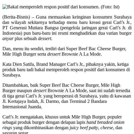
(Berita-Bisnis) – Guna memuaskan keinginan konsumen Surabaya
dan wilayah sekitarnya terhadap menu baru kreasi gerai Carl’s Jr.,
PT Generasi Mutiara Bangsa (pengelola jaringan gerai Carl’s Jr. di
Indonesia) pun baru-baru ini resmi menghadirkan dua varian burger
anyar
plus sebuah
dessert
.
Dan, menu itu sendiri, terdiri dari Super Beef Bac Cheese Burger,
Mile High Burger serta
dessert
Brownie A La Mode.
Kata Dien Satifa, Brand Manager Carl’s Jr., pihaknya yakin, ketiga
produk baru tadi bakal memperoleh respon positif dari konsumen di
Surabaya.
Ditambahkan, baik Super Beef Bac Cheese Burger, Mile High
Burger maupun
dessert
Brownie A La Mode, saat ini sudah tersedia
di tiga gerai Carl’s Jr. yang beroperasi di Surabaya, yaitu di kawasan
Jl. Kertajaya Indah, Jl. Darmo, dan Terminal 2 Bandara
Internasional Juanda.
Carl’s Jr. mengatakan, khusus untuk Mile High Burger, populer
sebagai produk burger dengan delapan lapis
hand breaded onion
rings
yang dikombinasikan dengan
juicy beef patty
,
cheese
, dan
sayuran segar.