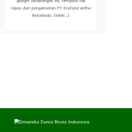
gadget belakangan ini, ternyata tak
lepas dari pengamatan PT Erafone Artha
Retailindo. (lebih…)