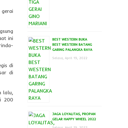
 gerai
ngsung
at ini
BEST WESTERN BUKA
rinda-
BEST WESTERN BATANG
GARING PALANGKA RAYA
Selasa, April 19, 2022
gis di
sar di
 lalu,
i 200
JAGA LOYALITAS, PROPAN
GELAR HAPPY WHEEL 2022
Selasa, April 19, 2022