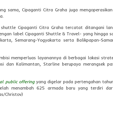
yang sama, Cipaganti Citra Graha juga mengoperasikan
a.
nis shuttle Cipaganti Citra Graha tercatat ditangani la
engan label Cipaganti Shuttle & Travel- yang hingga sa
karta, Semarang-Yogyakarta serta Balikpapan-Sama
mbisi memperluas layanannya di berbagai lokasi strate
si dan Kalimantan, Starline berupaya merangsek pa
ial public offering
yang digelar pada pertengahan tahun
 telah menambah 625 armada baru yang terdiri dar
as/Christov)