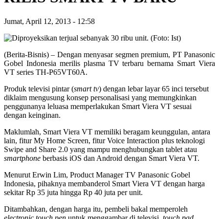
Jumat, April 12, 2013
-
12:58
(Berita-Bisnis) – Dengan menyasar segmen premium, PT Panasonic
Gobel Indonesia merilis plasma TV terbaru bernama Smart Viera
VT series TH-P65VT60A.
Produk televisi pintar (
smart tv
) dengan lebar layar 65 inci tersebut
diklaim mengusung konsep personalisasi yang memungkinkan
penggunanya leluasa memperlakukan Smart Viera VT sesuai
dengan keinginan.
Maklumlah, Smart Viera VT memiliki beragam keunggulan, antara
lain, fitur My Home Screen, fitur Voice Interaction plus teknologi
Swipe and Share 2.0 yang mampu menghubungkan tablet atau
smartphone
berbasis iOS dan Android dengan Smart Viera VT.
Menurut Erwin Lim, Product Manager TV Panasonic Gobel
Indonesia, pihaknya membanderol Smart Viera VT dengan harga
sekitar Rp 35 juta hingga Rp 40 juta per unit.
Ditambahkan, dengan harga itu, pembeli bakal memperoleh
electronic touch pen
untuk menggambar di televisi,
touch pad